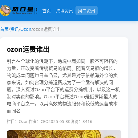
首页
跨境资讯
风口资讯
首页
/
资讯
/
Ozon
/
ozon运费谁出
ozon运费谁出
引言在全球化的浪潮下，跨境电商如同一股不可阻挡的
力量，正改变着传统贸易的格局。随着交易额的增长，
物流成本问题也日益凸显，尤其是对于依赖海外仓的卖
家来说，如何合理分摊运费成为了一个亟待解决的问
题。深入探讨Ozon平台下的运费分摊机制，以及这一机
制对卖家的影响。Ozon平台概述Ozon是俄罗斯最大的
电商平台之一，以其高效的物流服务和较低的运营成本
而闻名
栏目：Ozon
作者：CEO
2025-05-30
浏览：3416