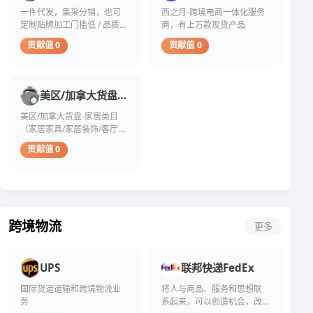
仔
威
粉
为。
的
们
一件代发，集采分销，也可
西之月-跨境电商一体化服务
细
性。
丝
从
互
已
观
定制贴牌加工门槛低 / 品质好
商，有上万款现货产品
人
数
表
动。
经
察
们
的
/ 价格优
面
贡献值 0
贡献值 0
Instagram
迈
新
认
行
看，
的
出
增
为，
为。
买
算
了
粉
粉
市
粉
法
这
丝，
丝
场
能
优
一
美区/加拿大货盘-家居类目（家居家具/家居装饰/客厅地毯）
却
数
上
带
先
步，
发
越
充
来
美区/加拿大货盘-家居类目
展
现
现
多，
斥
一
（家居家具/家居装饰/客厅地
示
在
大
账
着
些
那
毯）
重
量
号
大
短
贡献值 0
些
新
账
就
量
期
能
审
户
越
声
优
引
视
头
显
称
势。
发
这
像
得
能
例
用
个
模
可
够
如，
户
决
糊、
信，
提
个
跨境物流
参
定，
更多
用
从
供
人
与
或
户
而
“真
用
的
许
名
吸
实
户
内
为
随
引
粉
或
UPS
联邦快递FedEx
容，
时
机，
更
丝”
小
比
不
且
多
的
型
国际货运运输和跨境物流业
将人与商品、服务和思想联
如
晚。
个
自
服
品
务
系起来，可以创造机会，改
点
买
人
然
务
牌