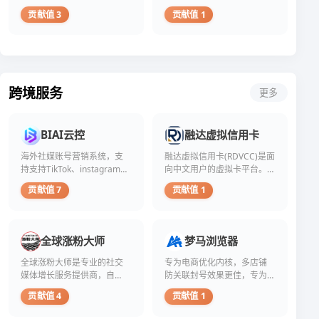
航
播，探索云机无限可能
看
捷
令
往
敲
以
贡献值 3
贡献值 1
起
径，
人
源
门
短
来
例
瞠
于
砖。
期
是
如
目。
对
然
内
一
通
第
社
而，
增
个
过
一
交
在
加
诱
购
家
媒
这
粉
跨境服务
人
更多
买
服
体
光
丝
的
粉
务
生
鲜
数
选
丝
商
态
亮
量。
择，
来
承
的
丽
这
BIAI云控
融达虚拟信用卡
但
快
诺
肤
的
一
我
速
在
浅
数
海外社媒账号营销系统，支
融达虚拟信用卡(RDVCC)是面
做
们
提
24
理
字
法
持支持TikTok、instagram、
向中文用户的虚拟卡平台。
始
升
小
解，
背
看
YouTube、Facebook、
我们与上游持牌发卡机构合
终
账
贡献值 7
贡献值 1
时
忽
后，
似
linkedin、Reddit等海外社
作发行真实可用的 Visa /
坚
号
内
视
隐
简
媒、官方接口发布，多账号
Mastercard 卡, 用 USDT 充
持
的
交
了
藏
便，
智能发布、AIGC生成视频。
值绕开支付宝跨境结算的限
不
可
付
真
着
却
制,让你在国内也能稳定订阅
推
见
5000
全球涨粉大师
梦马浏览器
实
一
引
ChatGPT、跑 Facebook 广
荐
度。
名
互
个
发
告、切美区 Apple ID、海淘
这
然
全球涨粉大师是专业的社交
专为电商优化内核，多店铺
粉
动
鲜
了
Amazon。 不同于"野
种
而，
媒体增长服务提供商，自
防关联封号效果更佳，专为
丝，
和
为
广
卡"或"机房卡",融达的卡段通
做
这
价
2018年成立以来，已为超过
电商打造纯净独享代理IP，力
长
人
泛
贡献值 4
贡献值 1
过合规通道发行,经过 100+
法。
种
格
期
知
10万用户提供高质量的粉丝
争全网最低价！
争
首
平台批量验证,实测通过率
看
低
价
的
增长解决方案。 我们专注于
议。