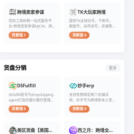
先，
似
99%+
廉
值
灰
本
TikTok、YouTube、
购
高
得
的
色
文
LinkedIn、Facebook和
买
跨境卖家参谋
TK大玩家跨境
效
让
重
产
将
Instagram等主流平台，通过
的
的
人
要
业
深
合规、安全的方式帮助用户
您的工商财税一站式服务平
提供TK全球白号，千粉号，
粉
策
质
性。
链。
入
提升社交媒体影响力，实现
台-跨境卖家参谋MJCM，跨
橱窗号，自然流号，店铺等
丝
略
疑。
一
所
探
品牌增长和商业价值最大
境商家首选的工商财税一站
资源
通
背
付
个
谓
讨
贡献值 1
贡献值 0
化。
常
式服务平台。
后，
款
常
“买
其
是
隐
后
见
粉”，
潜
虚
藏
不
的
实
在
假
着
到
误
际
益
账
诸
半
解
上
处
户
多
天，
是，
是
和
货盘分销
或
风
更多
账
购
一
风
机
险，
号
买
种
险，
器
值
的
粉
通
帮
人，
得
关
丝
过
助
DSFulfill
妙手erp
它
每
注
能
非
读
们
一
者
迅
自
者
dsfulfill是专为dropshipping
支持免费绑定两个店铺试
无
位
数
速
然
全
agent打造的报价履约管理系
用，妙手专为跨境和本土卖
法
用
量
提
手
面
统，一套系统轻松搞定
家定制开发的精细化运营
提
户
贡献值 0
贡献值 0
开
升
段
理
dropshipping业务全流程
ERP，可提供产品、营销、订
供
深
始
账
迅
解
单、采购、仓储、物流、数
任
思。
飙
号
速
这
据等一站式解决方案
何
如
升，
的
提
一
真
果
但
权
升
美区货盘【美国制造保健品】
西之月：跨境全类目货盘
行
实
我