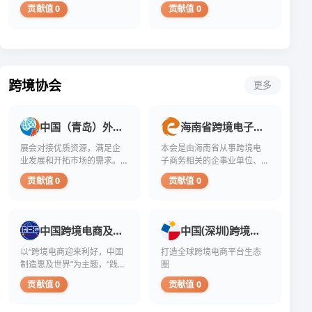
善生活。我们相信互联的世
赞、
粉
主
贡献值 0
贡献值 0
关
商，
在
界更加美好，正是这一理
评
行
页
注。
他
Instagram
念，指引着我们不断前行。
论
为
一
实
们
上...
和
的
片
际
以
分
初
空
上，
极
享。
衷
白。...
Instagr...
低
如...
大
的
跨境协会
更多
多
价
是
格
为
兜
了
中国（青岛）外贸工厂展览会
海南省跨境电子商务协会
售
在
看
展会对接优质资源，满足企
本会是由海南省从事跨境电
短
似...
业发展和开拓市场的需求。
子商务相关的企事业单位、
时...
将工厂与外贸公司完整产业
团体、个人，以及对本会文
贡献值 0
贡献值 0
链整合在一起，为外贸行业
化认同的其他企事业单位、
提供新思路和新动力，为行
团体、个人等自愿参加组成
业优秀产品“走出去”提供新渠
道。
中国跨境电商及新电商交易博览会
中国(深圳)跨境电商展览会
以“跨境电商迎来利好，中国
打造全球跨境电商平台生态
制造惠及世界”为主题，“践行
圈
新发展理念，谱写合作新篇
贡献值 0
贡献值 0
章”为指导思想，以实现跨境
电子商务的快速、可持续性