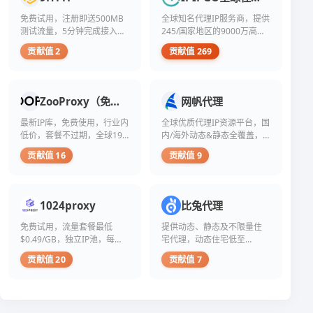
步
重
粉
求
衡
竞
的
要
丝
免费试用，注册即送500MB
全球知名代理IP服务商，提供
快
量
争
创
平
交
速
影
测试流量，5分钟完成接入。
245/国家地区的9000万高速
加
作
台。
易
增
响
剧，
提供动态住宅/长效ISP/ 优质
稳定、安全高匿的动静态代
者
贡献值 2
贡献值 269
粉
的
长
力
许
ISP代理，覆盖全球200+国
理IP，支持免费测试~
或
丝
内
的
的
多
家/地区、9000万+住宅IP，
企
数
幕，
粉
硬
人
适配爬虫、跨境多账号、SEO
业
量
选
丝
通
开
监控等场景。
来
的
ZooProxy（免费测试）
网帆代理
择
数
货。
始
说，
高
了
量
对
寻
快
最新IP库，免费使用，行业内
全球优质代理IP资源平台，国
低，
三
时，
于
求
速
往
低价，套餐不过期，全球195
内/海外动态&静态全覆盖，
家
常
许
快
增
往
国家地区资源
注册即享免费测试
声
会
多
速
贡献值 16
贡献值 9
长
被
称
考
创
提
的
视
提
虑
作
升
粉
为
供
这
者、
关
丝
衡
“真
一
企
注
1024proxy
比兔代理
数
量
实、
捷
业
度
似
个
活
径。
主
的
免费试用，流量套餐最低
提供动态、静态及不限量住
乎
人
跃、
然
乃
方
$0.49/GB，独立IP池，每日
宅代理，动态住宅低至
能
影
高
而，
至
式，
更新10w+ips，提供低价优质
¥4/GB，支持免费试用。
带
响
互
围
明
其
贡献值 20
贡献值 7
IP
来
力
动
绕
星
中
更
或
率”
买
而
“买
多
商
粉
粉
言，
粉”
机
业
丝
的
庞
现
会
价