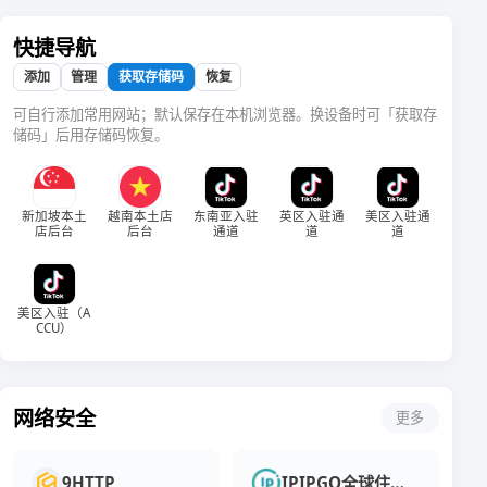
么
粉”
买
“Instagram
粉
里，
日
楚
代，
营
聚
时
我
这
粉
益
粉
买
背
虚
“Instagram
销
全
代，
快捷导航
丝
渗
们
个
假
的
球
服
粉”
后
Instagram
买
数
透
的
从
世
数
决
已
务，
的
的
添加
管理
获取存储码
恢复
粉”
量
生
数
界
百
成
不
定，
结
常
灰
的
往
活
字
里，
万
为
可自行添加常用网站；默认保存在本机浏览器。换设备时可「获取存
推
或
果
见
色
利
往
的
繁
Instagram
用
个
储码」后用存储码恢复。
荐
许
令
被
误
产
今
与
荣
买
户
人
Instagram
还
视
天，
人
解
业
似
粉
的
弊
和
为
Instagram
买
来
乎
现
社
震
企
链
衡
已
已
象
交
粉
得
业
惊
量
成
新加坡本土
越南本土店
东南亚入驻
英区入驻通
美区入驻通
成
一
媒
展
及
店后台
后台
通道
道
道
成
为
为
直
体
示
功
许
一
备
平
形
的
多
种
受
台
象、
重
人
常
争
上，
推
要
展
态。
议。
粉
美区入驻（A
广
标
示
CCU）
我
许
丝
品
准。
自
们
多
数
牌
对
我、
决
品
量
的
于
拓
定
牌
似
重
那
展
亲
或
乎
要
网络安全
更多
些
人
自
个
已
平
刚
际
揭
人
经
台。
刚
圈
开
在
成
随
起
的
Instagram
追
为
着
9HTTP
IPIPGO全球住宅IP