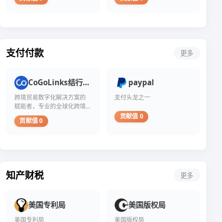
支付付款
更多
CoGoLinks结行国际
paypal
跨境贸易数字化解决方案的
支付头龙之一
赋能者，专业的全球化跨境
支付服务平台，助力国货全
贡献值 0
贡献值 0
球出海、无忧收付
知产财税
更多
美国专利局
美国版权局
美国专利局
美国版权局