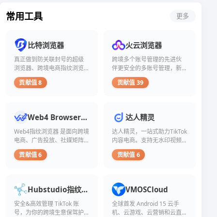
的
误
大
象
和
值
服
解
的
日
常用工具
更多
影
的
务
却
粉
益
响
标
商
层
丝
普
力。
准
进
出
量
遍。
然
之
行
不
不
所
比特浏览器
火云浏览器
而，
一。
测
穷，
仅
谓
许
面
试。
导
带
真正做到防关联封号的超级
跨境多个账号管理的先进伙
买
多
对
整
致
来
浏览器、跨境电商指纹浏览
伴更安全的多账号管理，新
粉，
人
快
个
不
虚
即
器
一代真实画布指纹，全方位
会
速
贡献值 8
贡献值 39
过
少
荣
通
数据安全保护！
考
增
程
人
心
过
虑
长
从
盲
的
付
通
粉
支
目
满
费
过
丝
Web4 Browser指纹浏览器
达人精灵
付
跟
足，
购
购
的
到
风，
更
买
买
需
Web4指纹浏览器 是面向跨境
达人精灵，一站式助力TikTok
粉
最
是
虚
粉
求，
电商、广告投放、社媒矩阵
内容电商。支持无水印视频
丝
终
商
假
丝
一
和自动化团队的 AI 指纹浏览
下载，提供AI脚本分析与仿
增
得
业
或
贡献值 6
贡献值 6
来
些
长，
器，支持独立指纹环境、代
写，粉丝评论翻译，爆款素
不
合
非
走
人
看
偿
作
理管理、AI Agent 自动化、
材筛选，达人画像及带货分
活
捷
可
似
失。
与
Skills / MCP 工作流和无头自
析等洞察，帮你从零打造爆
跃
径，
能
顺
这
品
的
动化。
款内容。
Hubstudio指纹浏览器
VMOSCloud
这
会
利，
些
牌
粉
表
考
结
误
曝
丝
安全&高效管理 TikTok 账
全球首发 Android 15 云手
面
虑
果
解
光
账
号，为你的跨境生意保驾护
机、云游戏、云营销和云直
上
走
却
往
的
号，