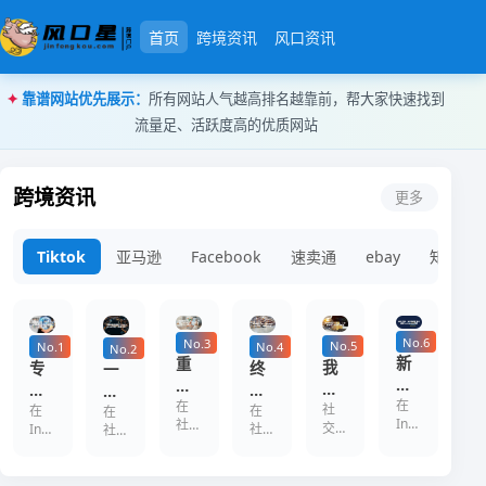
首页
跨境资讯
风口资讯
靠谱网站优先展示
所有网站人气越高排名越靠前，帮大家快速找到
流量足、活跃度高的优质网站
风口星 — 风口星是为全球跨境创
跨境资讯
更多
Tiktok
亚马逊
Facebook
速卖通
ebay
知识产
No.6
No.3
No.5
No.4
No.1
No.2
新
重
我
终
专
一
手
新
们
结
家
篇
必
在
思
在
测
社
谣
在
揭
在
文
在
Instagram
社
看：
交
考
社
Instagram
社
试
言：
秘：
章
的
交
媒
交
这
交
为
“Instagram
了
关
Instagram
说
世
媒
体
媒
个
媒
什
买
Instagram
于
买
清
界
体
时
体
汇
体