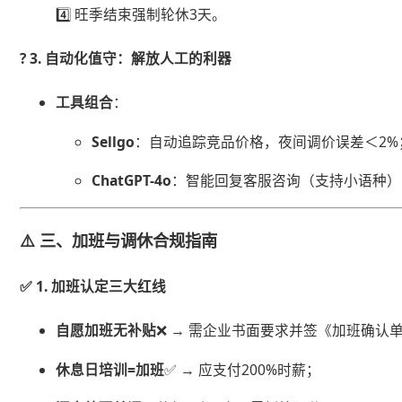
4️⃣ 旺季结束强制轮休3天。
? ​
​3. 自动化值守：解放人工的利器​
​工具组合​
​：
​Sellgo​
​：自动追踪竞品价格，夜间调价误差＜2%
​ChatGPT-4o​
​：智能回复客服咨询（支持小语种）
⚠️ 三、加班与调休合规指南
✅ ​
​1. 加班认定三大红线​
​自愿加班无补贴​
​❌ → 需企业书面要求并签《加班确认
​休息日培训=加班​
​✅ → 应支付200%时薪；