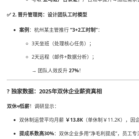
✅ ​
​2. 晋升管理岗：设计团队工时模型​
​案例​
​：杭州某主管推行 ​
​“3+2工时制”​
​：
3天坐班（处理核心任务）；
2天远程（邮件+数据分析）；
→ 团队人效反升 ​
​27%​
​！
? 独家数据：2025年双休企业薪资真相
​双休≠低薪​
​！调研显示：
双休制运营平均月薪 ​
​￥13.8K​
​（单休制￥11.2K）
​提成系数高30%​
​：双休企业多用“净毛利提成”，员工