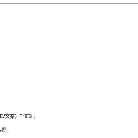
工/文案）”​
​ 值班；
%奖励；