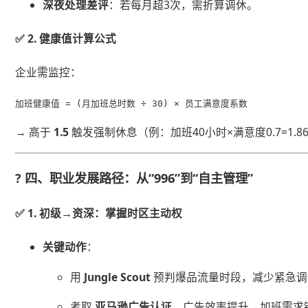
​深夜处理差评​
​：若每月超3次，需折算调休。
✅ ​
​2. 健康值计算公式​
企业需监控：
加班健康值 = (月加班总时数 ÷ 30) × 员工满意度系数
→ 高于 ​
​1.5​
​ 触发强制休息（例：加班40小时×满意度0.7=1.8
? 四、职业发展路径：从“996”到“自主管理”
✅ ​
​1. 初级→资深：掌握时区主动权​
​关键动作​
​：
用 ​
​Jungle Scout​
​ 预判爆品流量时段，减少紧急
考取 ​
​亚马逊广告认证​
​，广告效率提升→加班需求