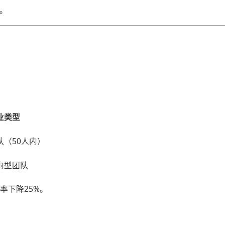
时。
业类型
队（50人内）
向型团队
职率下降25%。