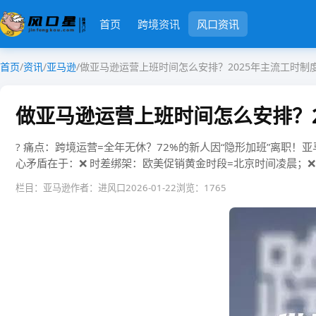
首页
跨境资讯
风口资讯
首页
/
资讯
/
亚马逊
/
做亚马逊运营上班时间怎么安排？2025年主流工时制
做亚马逊运营上班时间怎么安排？2
? 痛点：跨境运营=全年无休？​​72%的新人因“隐形加班”离职​​
心矛盾在于：❌ ​​时差绑架​​：欧美促销黄金时段=北京时间凌晨；❌ 
栏目：亚马逊
作者：进风口
2026-01-22
浏览：1765