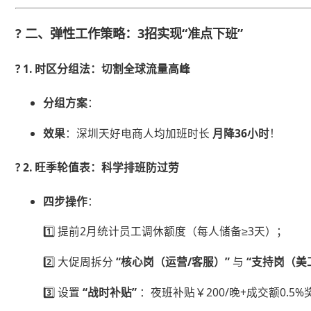
? 二、弹性工作策略：3招实现“准点下班”
? ​
​1. 时区分组法：切割全球流量高峰​
​分组方案​
​：
​效果​
​：深圳天好电商人均加班时长 ​
​月降36小时​
​！
? ​
​2. 旺季轮值表：科学排班防过劳​
​四步操作​
​：
1️⃣ 提前2月统计员工调休额度（每人储备≥3天）；
2️⃣ 大促周拆分 ​
​“核心岗（运营/客服）”​
​ 与 ​
​“支持岗（美
3️⃣ 设置 ​
​“战时补贴”​
​ ：夜班补贴￥200/晚+成交额0.5