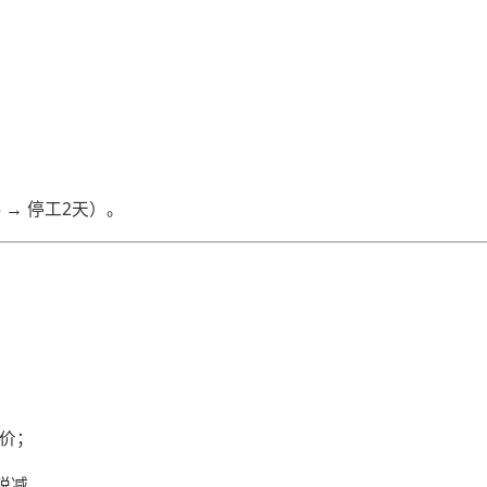
6 → 停工2天）。
调价；
锐减。