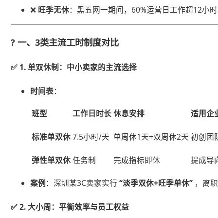
❌ ​
​旺季无休​
​：黑五网一期间，60%运营日工作超12小
? 一、3类主流工时制度对比
✅ ​
​1. 单双休制：中小卖家的主流选择​
​时间表​
​：
​班型​
工作日时长
休息安排
适用企
​标准单双休​
7.5小时/天
单周休1天+双周休2天
初创团
​弹性单双休​
任务制
完成指标即休
提成导
​案例​
​：深圳某3C卖家实行 ​
​“淡季双休+旺季单休”​
​ ，离
✅ ​
​2. 大小周：平衡效率与员工权益​