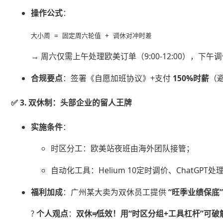
​操作公式​
​：
大小周 = 固定周六轮值 + 调休对冲时差
→ 周六仅需上午处理欧美订单（9:00-12:00），下午
​合规要点​
​：签署《自愿加班协议》+支付 ​
​150%时薪​
​
✅ ​
​3. 双休制：头部企业的留人王牌​
​实施条件​
​：
时区分工：欧美站夜班由海外团队接管；
自动化工具：Helium 10定时调价、ChatGPT
​福利加成​
​：广州某大卖为双休员工提供 ​
​“旺季业绩保底”
? ​
​个人观点​
​：​
​双休≠低效！用“时区分组+工具杠杆”可破