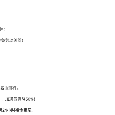
调休；
（避免劳动纠纷）。
处理客服邮件。
​
​ ，加班意愿降50%！
解24小时待命困局​
​。