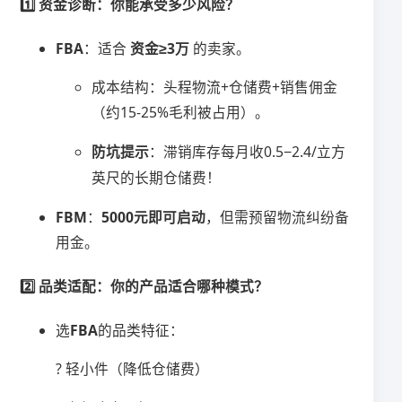
1️⃣ ​
​资金诊断：你能承受多少风险？​
​FBA​
​：适合 ​
​资金≥3万​
​ 的卖家。
成本结构：头程物流+仓储费+销售佣金
（约15-25%毛利被占用）。
​防坑提示​
​：滞销库存每月收
0.5
−
2.4/立方
英尺的长期仓储费！
​FBM​
​：​
​5000元即可启动​
​，但需预留物流纠纷备
用金。
2️⃣ ​
​品类适配：你的产品适合哪种模式？​
选​
​FBA​
​的品类特征：
? 轻小件（降低仓储费）