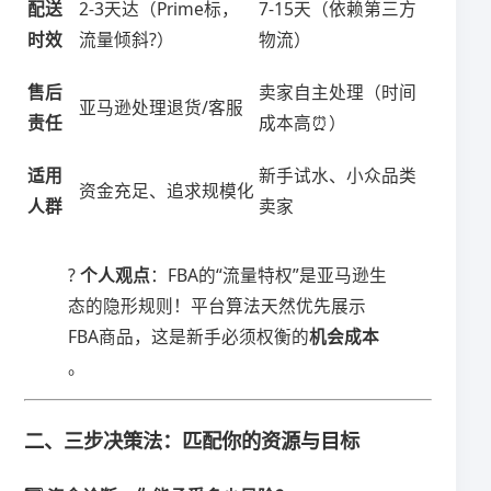
​配送
2-3天达（Prime标，
7-15天（依赖第三方
时效​
流量倾斜?）
物流）
​售后
卖家自主处理（时间
亚马逊处理退货/客服
责任​
成本高⏰）
​适用
新手试水、小众品类
资金充足、追求规模化
人群​
卖家
? ​
​个人观点​
​：FBA的“流量特权”是亚马逊生
态的隐形规则！平台算法天然优先展示
FBA商品，这是新手必须权衡的​
​机会成本​
。
二、三步决策法：匹配你的资源与目标