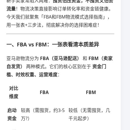
新手卖家常陷入两难：​
​囤货怕压资金，不囤货又怕丢
流量​
​！物流决策直接影响订单转化率和资金链健康。
今天我们就聚焦「FBA和FBM物流模式选择指南」，
用一张表+三步法，彻底解决你的选择困难症！
一、FBA vs FBM：一张表看清本质差异
亚马逊物流分为 ​
​FBA（亚马逊配送）​
​ 和 ​
​FBM（卖家
自发货）​
​ 两种模式。它们的核心区别在于 ​
​资金门
槛、时效权重、运营难度​
​：
​对比
​FBA​
​FBM​
维度​
​启动
较高（需囤货，约3-5
较低（无需囤货，几
资金​
万?）
千元起步）