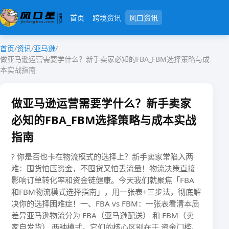
首页
跨境资讯
风口资讯
首页
/
资讯
/
亚马逊
/
做亚马逊运营需要学什么？新手卖家必知的FBA_FBM选择策略与成
本实战指南
做亚马逊运营需要学什么？新手卖家
必知的FBA_FBM选择策略与成本实战
指南
? 你是否也卡在物流模式的选择上？新手卖家常陷入两
难：​​囤货怕压资金，不囤货又怕丢流量​​！物流决策直接
影响订单转化率和资金链健康。今天我们就聚焦「FBA
和FBM物流模式选择指南」，用一张表+三步法，彻底解
决你的选择困难症！一、FBA vs FBM：一张表看清本质
差异亚马逊物流分为 ​​FBA（亚马逊配送）​​ 和 ​​FBM（卖
家自发货）​​ 两种模式。它们的核心区别在于 ​​资金门槛、