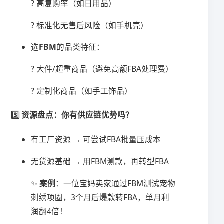
? 高复购率（如日用品）
? 标准化无售后风险（如手机壳）
选​
​FBM​
​的品类特征：
? 大件/超重商品（避免高额FBA处理费）
? 定制化商品（如手工饰品）
3️⃣ ​
​资源盘点：你有供应链优势吗？​
有工厂资源 → 可尝试FBA批量压成本
无货源基础 → 用FBM测款，再转型FBA
✨ ​
​案例​
​：一位宝妈卖家通过FBM测试宠物
刺绣项圈，3个月后爆款转FBA，单月利
润翻4倍！