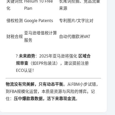
关键词优
Helium 10 Free
长尾词挖掘、竞品流量
化
Plan
来源
侵权检测
Google Patents
专利图片/文字比对
亚马逊增值税计算
财税合规
自动代缴欧洲VAT
服务
? ​
​未来趋势​
​：2025年亚马逊将强化 ​
​区域合
规审查​
​（如EPR包装法），建议提前注册
ECO认证！
​物流没有完美解，只有动态平衡​
​。从FBM小步试错，
到FBA规模化运营，本质是资源与风险的博弈。记
住：​
​压中爆款靠数据，活下来靠现金流​
​。