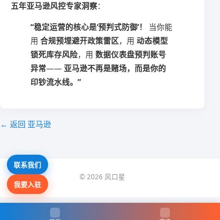
​五年亚马逊风控专家洞察​
​：
​“稳定运营的核心是‘预判式防御’！​
​ 当你能
用 ​
​合规预埋避开政策雷区​
​，用 ​
​动态模型
锁死库存风险​
​，用 ​
​数据仪表盘预判账号
异常​
​—— ​
​亚马逊不再是赌场，而是你的
印钞流水线。”​
← 返回 亚马逊
联系我们
© 2026 风口星
我要入驻