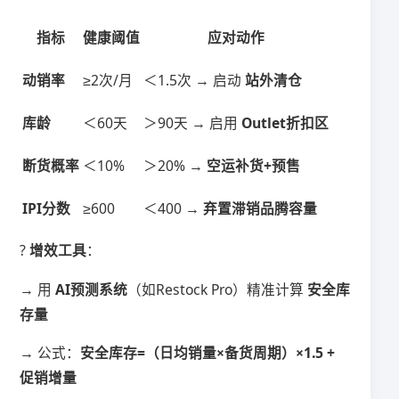
​指标​
健康阈值
​应对动作​
​动销率​
≥2次/月
＜1.5次 → 启动 ​
​站外清仓​
​库龄​
＜60天
＞90天 → 启用 ​
​Outlet折扣区​
​断货概率​
＜10%
＞20% → ​
​空运补货+预售​
​IPI分数​
≥600
＜400 → ​
​弃置滞销品腾容量​
? ​
​增效工具​
​：
→ 用 ​
​AI预测系统​
​（如Restock Pro）精准计算 ​
​安全库
存量​
→ 公式：​
​安全库存=（日均销量×备货周期）×1.5 +
促销增量​