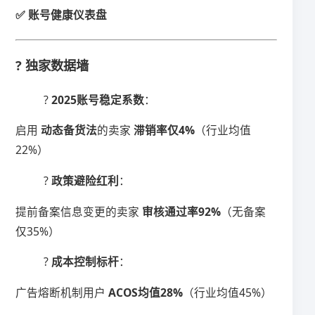
✅ 账号健康仪表盘
? 独家数据墙
? ​
​2025账号稳定系数​
​：
启用 ​
​动态备货法​
​的卖家 ​
​滞销率仅4%​
​（行业均值
22%）
? ​
​政策避险红利​
​：
提前备案信息变更的卖家 ​
​审核通过率92%​
​（无备案
仅35%）
? ​
​成本控制标杆​
​：
广告熔断机制用户 ​
​ACOS均值28%​
​（行业均值45%）