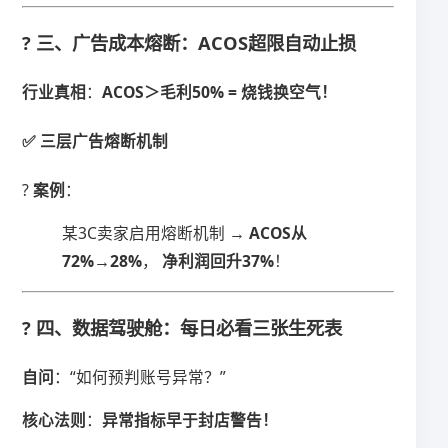
? 三、广告成本熔断：ACOS超限自动止损
​行业真相​
​：​
​ACOS＞毛利50% = 烧钱换空气！​
✅ 三层广告熔断机制
? ​
​案例​
​：
某3C卖家启用熔断机制 → ​
​ACOS从
72%→28%​
​， ​
​净利润回升37%​
​！
? 四、数据驾驶舱：每日必看三张生死表
​自问​
​：“如何预判账号异常？”
​核心法则​
​：​
​异常指标早于封店警告！​