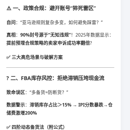
⚠️ 一、政策合规：避开账号“猝死雷区”
​自问​
​：“亚马逊规则复杂多变，如何避免踩雷？”
​真相​
​：​
​90%封号源于“无知违规”​
​！2025年数据显示：​
提前预埋合规策略的卖家申诉成功率翻倍​
​?
✅ 三大高危场景与破解方案
? 二、FBA库存风控：拒绝滞销压垮现金流
​致命误区​
​：“多备货=防断货？”
​数据警示​
​：​
​滞销库存占比＞15% → IPI分数暴跌→仓
储费激增200%​
✅ 四阶动态备货法（附公式）