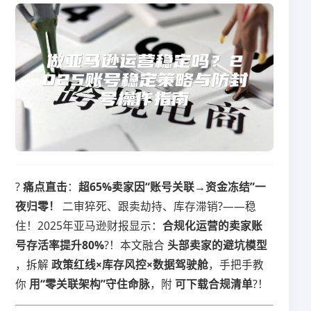
? ​
​痛点直击​
​：​
​超65%卖家因“账号关联→资金冻结”一
夜归零！​
​ 二审猝死、跟卖劫持、库存滞销?——稳
住！2025年亚马逊财报显示：​
​合规化运营的卖家账
号存活率提升80%​
​?！本文融合 ​
​头部卖家的避坑模型​
，拆解 ​
​政策红线×库存风控×数据驾驶舱​
​，手把手教
你 ​
​用“零关联架构”守住命脉​
​，附 ​
​可下载合规清单​
​?！