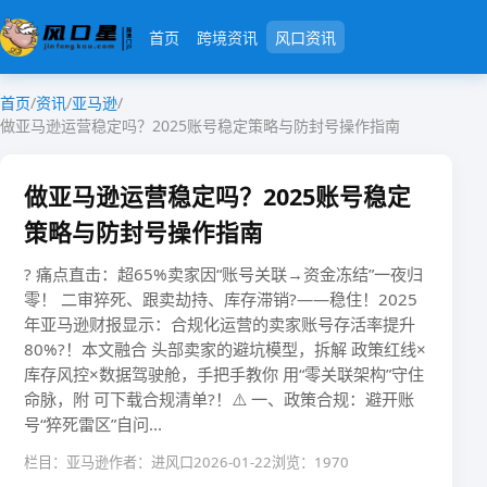
首页
跨境资讯
风口资讯
首页
/
资讯
/
亚马逊
/
做亚马逊运营稳定吗？2025账号稳定策略与防封号操作指南
做亚马逊运营稳定吗？2025账号稳定
策略与防封号操作指南
? ​​痛点直击​​：​​超65%卖家因“账号关联→资金冻结”一夜归
零！​​ 二审猝死、跟卖劫持、库存滞销?——稳住！2025
年亚马逊财报显示：​​合规化运营的卖家账号存活率提升
80%​​?！本文融合 ​​头部卖家的避坑模型​​，拆解 ​​政策红线×
库存风控×数据驾驶舱​​，手把手教你 ​​用“零关联架构”守住
命脉​​，附 ​​可下载合规清单​​?！⚠️ 一、政策合规：避开账
号“猝死雷区”​​自问...
栏目：亚马逊
作者：进风口
2026-01-22
浏览：1970