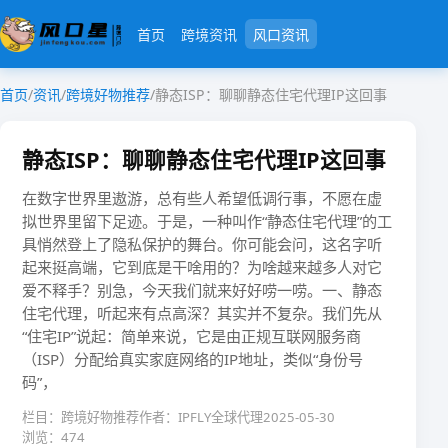
首页
跨境资讯
风口资讯
首页
/
资讯
/
跨境好物推荐
/
静态ISP：聊聊静态住宅代理IP这回事
静态ISP：聊聊静态住宅代理IP这回事
在数字世界里遨游，总有些人希望低调行事，不愿在虚
拟世界里留下足迹。于是，一种叫作“静态住宅代理”的工
具悄然登上了隐私保护的舞台。你可能会问，这名字听
起来挺高端，它到底是干啥用的？为啥越来越多人对它
爱不释手？别急，今天我们就来好好唠一唠。一、静态
住宅代理，听起来有点高深？其实并不复杂。我们先从
“住宅IP”说起：简单来说，它是由正规互联网服务商
（ISP）分配给真实家庭网络的IP地址，类似“身份号
码”，
栏目：跨境好物推荐
作者：IPFLY全球代理
2025-05-30
浏览：474