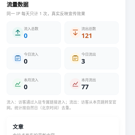
流量数据
同一 IP 每天只计 1 次，真实反映宣传效果
流入总数
流出总数
0
121
今日流入
今日流出
0
3
本月流入
本月流出
0
77
流入：访客通过入驻专属链接进入；流出：访客从本页跳转至官
网。统计按自然日（北京时间）去重。
文章