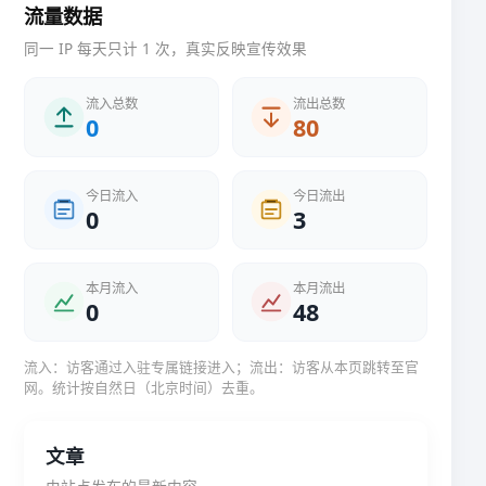
流量数据
同一 IP 每天只计 1 次，真实反映宣传效果
流入总数
流出总数
0
80
今日流入
今日流出
0
3
本月流入
本月流出
0
48
流入：访客通过入驻专属链接进入；流出：访客从本页跳转至官
网。统计按自然日（北京时间）去重。
文章