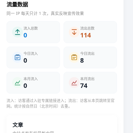
流量数据
同一 IP 每天只计 1 次，真实反映宣传效果
流入总数
流出总数
0
114
今日流入
今日流出
0
8
本月流入
本月流出
0
74
流入：访客通过入驻专属链接进入；流出：访客从本页跳转至官
网。统计按自然日（北京时间）去重。
文章