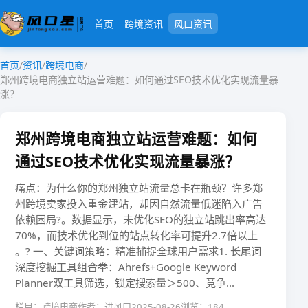
首页
跨境资讯
风口资讯
首页
/
资讯
/
跨境电商
/
郑州跨境电商独立站运营难题：如何通过SEO技术优化实现流量暴
涨？
郑州跨境电商独立站运营难题：如何
通过SEO技术优化实现流量暴涨？
痛点：为什么你的郑州独立站流量总卡在瓶颈？许多郑
州跨境卖家投入重金建站，却因​​自然流量低迷​​陷入广告
依赖困局?。数据显示，未优化SEO的独立站跳出率高达
70%，而技术优化到位的站点转化率可提升​​2.7倍以上​​
。? 一、关键词策略：精准捕捉全球用户需求​​1. 长尾词
深度挖掘​​​​工具组合拳​​：Ahrefs+Google Keyword
Planner双工具筛选，锁定搜索量＞500、竞争...
栏目：跨境电商
作者：进风口
2025-08-26
浏览：184