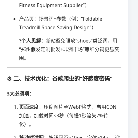
Fitness Equipment Supplier”）
产品页：场景词+参数（例：“Foldable
Treadmill Space-Saving Design”）
​?个人见解​
​：新站避免强攻“shoes”类泛词，用
“郑州假发定制批发+非洲市场”等细分词更易突
围。
⚙️ 二、技术优化：谷歌爬虫的“好感度密码”
​3大必须项​
​：
​页面速度​
​：压缩图片至WebP格式，启用CDN
加速，加载时间<3秒（每慢1秒流失7%转
化）。
​移动端适配​
​：按钮间距>40px，字体≥14pt，避