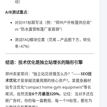
动）
​A/B测试重点​
​：
对比H1标题写法（例：“郑州户外帐篷供应商”
vs “防水露营帐篷厂家直销”）
测试FAQ模块位置（页尾→产品图下方，转化
率↑47%）
结语：技术优化是独立站增长的隐形引擎
郑州卖家常问：“独立站见效慢怎么办？”——​
​SEO技
术优化​
​才是穿越流量周期的核心资产?。某健身器材
站专注优化“compact home gym equipment”等长
尾词，自然流量​
​6个月暴涨320%​
​。记住：当对手还在
砸广告时，你的每一篇教程、每一个H标签，都在为