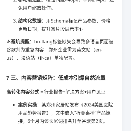
免用户缩放操作。
​结构化数据​
​：用Schema标记产品参数、价格
更新日期，提升富片段展示率⬆️。
​⚠️避坑提醒​
​：hreflang标签缺失会导致多语言页面被
谷歌判为重复内容！郑州企业需为英文站（en-
us）、法语站（fr-ca）单独配置。
? 三、内容营销矩阵：低成本引爆自然流量
​高转化内容公式​
​ = 行业报告+解决方案+用户见证
​案例实操​
​：某郑州家居站发布《2024美国庭院
用品趋势报告》，文中嵌入“折叠桌椅”产品链
接，6个月内该长尾词排名升至谷歌第2页。