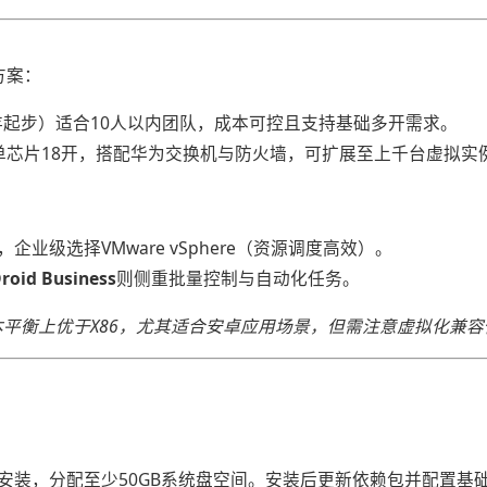
方案：
内存起步）适合10人以内团队，成本可控且支持基础多开需求。
支持单芯片18开，搭配华为交换机与防火墙，可扩展至上千台虚拟
易用），企业级选择VMware vSphere（资源调度高效）。
Droid Business​
​则侧重批量控制与自动化任务。
成本平衡上优于X86，尤其适合安卓应用场景，但需注意虚拟化兼
盘启动安装，分配至少50GB系统盘空间。安装后更新依赖包并配置基础