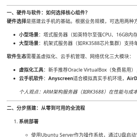
​一、硬件与软件：如何选择核心组件？​
​硬件选择​
​是搭建云手机的基础。根据业务规模，可选用两种
​小型场景​
​：塔式服务器（如英特尔至强CPU、16GB
​大型场景​
​：机架式服务器（如RK3588芯片集群）
​软件生态​
​需覆盖虚拟化、云手机管理、网络优化三大模块：
​虚拟化工具​
​：新手推荐Oracle VirtualBox（免费
​云手机软件​
​：​
​Anyscreen​
​适合模拟真实手机环境，​
​Air
个人观点：ARM架构服务器（如RK3688）在性能与
​二、分步搭建：从零到可用的全流程​
​系统部署​
使用Ubuntu Server作为操作系统，通过U