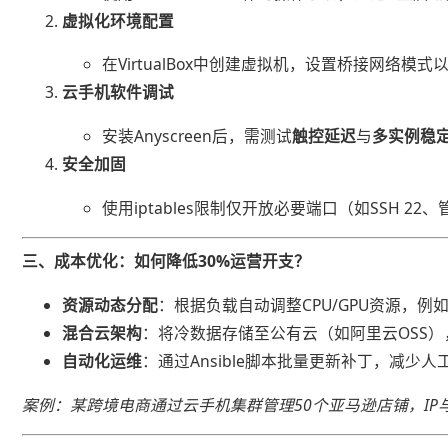
​虚拟化环境配置​
在VirtualBox中创建虚拟机，设置桥接网络模
​云手机软件调试​
安装Anyscreen后，需测试​
​触控延迟​
​与​
​多实例稳定
​安全加固​
使用iptables限制仅开放必要端口（如SSH 22
​三、成本优化：如何降低30%运营开支？​
​资源动态分配​
​：根据负载自动调整CPU/GPU资源，
​混合云架构​
​：将冷数据存储至公有云（如阿里云OSS
​自动化运维​
​：通过Ansible脚本批量更新补丁，减
案例：某跨境电商通过云手机集群管理50个亚马逊店铺，IP与