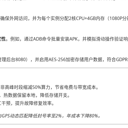
式以确保外网访问，并为每个实例分配2核CPU+4GB内存（1080
性​
​。例如，通过ADB命令批量安装APK，并模拟滑动操作验证
、管理后台8080），并启用AES-256加密存储用户数据，符合GDP
例如非高峰时段缩减50%算力，节省电费与带宽成本。
），热数据保留本地，降低存储开支。
少人工干预，提升故障修复效率。
GPS动态匹配降低封号率至2%，年成本下降80%。