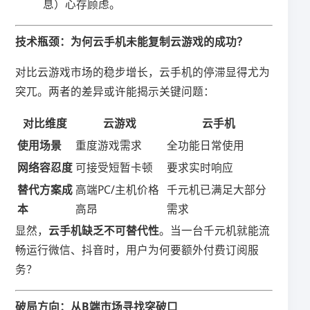
息）心存顾虑。
​技术瓶颈：为何云手机未能复制云游戏的成功？​
对比云游戏市场的稳步增长，云手机的停滞显得尤为
突兀。两者的差异或许能揭示关键问题：
​对比维度​
​云游戏​
​云手机​
​使用场景​
重度游戏需求
全功能日常使用
​网络容忍度​
可接受短暂卡顿
要求实时响应
​替代方案成
高端PC/主机价格
千元机已满足大部分
本​
高昂
需求
显然，​
​云手机缺乏不可替代性​
​。当一台千元机就能流
畅运行微信、抖音时，用户为何要额外付费订阅服
务？
​破局方向：从B端市场寻找突破口​