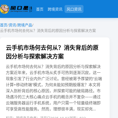
首页
跨境资讯
风口资讯
首页
/
资讯
/
跨境产品
/
云手机市场何去何从？消失背后的原因分析与探索解决方案
云手机市场何去何从？消失背后的原
因分析与探索解决方案
​​云手机市场何去何从？消失背后的原因分析与探索解决
方案​​近年来，云手机市场从炙手可热到逐渐沉寂，这一
现象引发了行业内外广泛讨论。曾经被寄予厚望的“云端
计算+移动终端”模式，为何未能如预期般爆发？本文将
深入剖析背后的核心原因，并探索可能的破局路径。​​市
场遇冷的三大核心痛点​​云手机的概念并不复杂——通过
云端服务器运行手机系统，用户只需一个轻量级终端即
可享受高性能服务。然而，理想很丰满，现实却充...