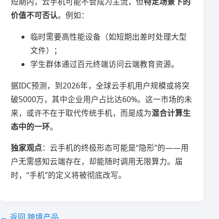
短期内，云手机可能不会成为主流，但​
​特定场景下的
价值不可否认​
​。例如：
临时需要高性能设备（如短期出差时处理大型
文件）；
学生群体通过百元终端访问云端教育资源。
据IDC预测，到2026年，全球云手机用户规模或将突
破5000万，其中企业用户占比达60%。这一市场的未
来，或许不在于取代传统手机，而是成为​
​混合计算生
态中的一环​
​。
​独家观点​
​：云手机的终极形态可能是“隐形”的——用
户无需感知云端存在，却能随时调用无限算力。届
时，“手机”的定义将被彻底改写。
← 返回 跨境产品