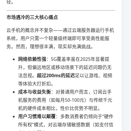
径。
​市场遇冷的三大核心痛点​
云手机的概念并不复杂——通过云端服务器运行手机
系统，用户只需一个轻量级终端即可享受高性能服
务。然而，理想很丰满，现实却充满挑战。
​网络依赖性强​
​：5G覆盖率虽在2025年显著提
升，但偏远地区或移动场景下的延迟问题仍无
法忽视。​
​超过200ms的延迟​
​足以让游戏、视频
等体验大打折扣。
​成本与收益失衡​
​：对普通用户而言，订阅云手
机服务的费用（如每月50-100元）与传统千元
机的硬件成本相比，性价比优势不明显。
​用户习惯难以颠覆​
​：多数消费者仍倾向于“硬件
所有权”模式，对云端存储敏感数据（如支付信