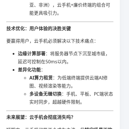
亚、非洲），云手机+廉价终端的组合可
能更具吸引力。
​技术优化：用户体验的决胜关键​
要赢得用户，云手机必须解决以下技术痛点：
​边缘计算部署​
​：将服务器节点下沉至城市级，
延迟可控制在50ms以内。
​差异化功能​
​：
​AI算力租赁​
​：为低端终端提供云端AI修
图、视频渲染等能力。
​多设备无缝切换​
​：手机、平板、PC端状态
实时同步，超越硬件限制。
​未来展望：云手机会彻底消失吗？​