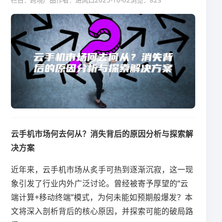
栏目：跨境产品
作者：进风口
2025-10-02
浏览：823
​云手机市场何去何从？消失背后的原因分析与探索解
决方案​
近年来，云手机市场从炙手可热到逐渐沉寂，这一现
象引发了行业内外广泛讨论。曾经被寄予厚望的“云
端计算+移动终端”模式，为何未能如预期般爆发？本
文将深入剖析背后的核心原因，并探索可能的破局路