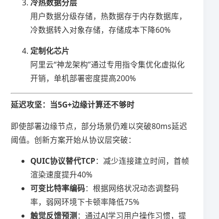
​冷热数据分层​
用户数据分级存储，热数据存于内存数据库，
冷数据转入对象存储，存储成本下降60%
​定制化芯片​
阿里云“神龙架构”通过专用指令集优化虚拟化
开销，单机部署密度提高200%
​延迟攻坚：当5G+边缘计算还不够时​
即使部署边缘节点，部分场景仍难以突破80ms延迟
阈值。创新方案开始从协议层突破：
​QUIC协议替代TCP​
​：减少连接建立时间，首帧
渲染速度提升40%
​可变比特率编码​
​：根据网络状况动态调整码
率，弱网环境下卡顿率降低75%
​触觉反馈预测​
​：通过AI学习用户操作习惯，提