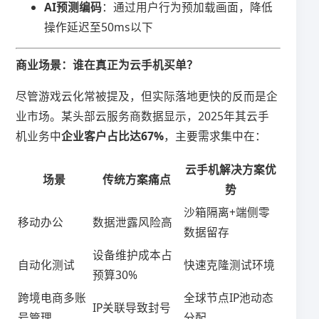
​AI预测编码​
​：通过用户行为预加载画面，降低
操作延迟至50ms以下
​商业场景：谁在真正为云手机买单？​
尽管游戏云化常被提及，但实际落地更快的反而是企
业市场。某头部云服务商数据显示，2025年其云手
机业务中​
​企业客户占比达67%​
​，主要需求集中在：
云手机解决方案优
场景
传统方案痛点
势
沙箱隔离+端侧零
移动办公
数据泄露风险高
数据留存
设备维护成本占
自动化测试
快速克隆测试环境
预算30%
跨境电商多账
全球节点IP池动态
IP关联导致封号
号管理
分配