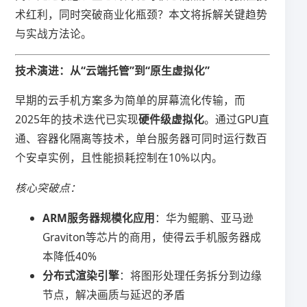
术红利，同时突破商业化瓶颈？本文将拆解关键趋势
与实战方法论。
​技术演进：从“云端托管”到“原生虚拟化”​
早期的云手机方案多为简单的屏幕流化传输，而
2025年的技术迭代已实现​
​硬件级虚拟化​
​。通过GPU直
通、容器化隔离等技术，单台服务器可同时运行数百
个安卓实例，且性能损耗控制在10%以内。
核心突破点：
​ARM服务器规模化应用​
​：华为鲲鹏、亚马逊
Graviton等芯片的商用，使得云手机服务器成
本降低40%
​分布式渲染引擎​
​：将图形处理任务拆分到边缘
节点，解决画质与延迟的矛盾