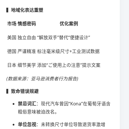
​▍地域化表达重塑​
​市场​
​情感密码​
​优化案例​
美国
独立自由
“解放双手”替代“便捷设计”
德国
严谨精准
标注毫米级尺寸+工业测试数据
日本
细节美学
添加“ご使用上の注意”提示文案
(数据来源：亚马逊消费者行为报告)
​▍致命错误规避​
​禁忌词汇​
​：现代汽车曾因“Kona”在葡萄牙语含
粗俗意味被迫改名。
​单位忽视​
​：未转换尺寸单位导致退货率激增