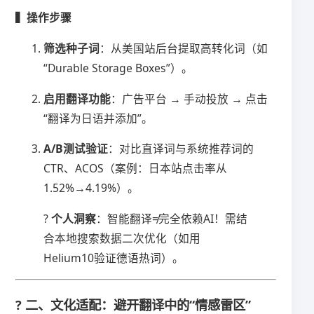
​▍操作步骤​
​筛选种子词​
​：从美国站后台提取高转化词（如
“Durable Storage Boxes”）。
​启用翻译功能​
​：广告平台 → 手动投放 → 点击
“翻译为日语并添加”。
​A/B测试验证​
​：对比直译词与系统推荐词的
CTR、ACOS（案例：日本站点击率从
1.52%→4.19%）。
? ​
​个人洞察​
​：智能翻译≠完全依赖AI！需结
合本地搜索数据二次优化（如用
Helium10验证德语热词）。
? 二、文化适配：避开翻译中的“情感雷区”