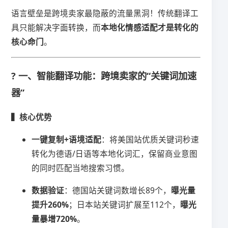
语言壁垒是跨境卖家最隐蔽的流量黑洞！传统翻译工
具只能解决字面转换，而​
​本地化情感适配才是转化的
核心命门​
​。
? 一、智能翻译功能：跨境卖家的“关键词加速
器”
​▍核心优势​
​一键复制+语境适配​
​：将美国站优质关键词秒速
转化为德语/日语等本地化词汇，保留商业意图
的同时匹配当地搜索习惯。
​数据验证​
​：德国站关键词数增长89个，​
​曝光量
提升260%​
​；日本站关键词扩展至112个，​
​曝光
量暴增720%​
​。