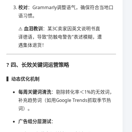
​校对​
​：Grammarly调整语气，确保符合当地口
语习惯。
⚠️ ​
​血泪教训​
​：某3C卖家因英文说明书直
译德语，导致“防触电警告”表述模糊，遭
遇集体退货！
? 四、长效关键词运营策略
​▍动态优化机制​
​每周关键词清洗​
​：剔除转化率＜1%的无效词，
补充趋势词（如用Google Trends抓取季节热
词）。
​广告组分层测试​
​：