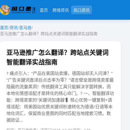
首页
跨境资讯
风口资讯
首页
/
资讯
/
亚马逊
/
亚马逊推广怎么翻译？跨站点关键词智能翻译实战指南
亚马逊推广怎么翻译？跨站点关键词
智能翻译实战指南
​​? 痛点引入：​​“产品在美国站卖爆，德国站却无人问津？”
“广告关键词直译后点击率为零？”语言壁垒是跨境卖家最
隐蔽的流量黑洞！传统翻译工具只能解决字面转换，而​​
本地化情感适配才是转化的核心命门​​。? 一、智能翻译功
能：跨境卖家的“关键词加速器”​​▍核心优势​​​​一键复制+语
境适配​​：将美国站优质关键词秒速转化为德语/日语等本
地化词汇，保留商业意图的同时匹配当地搜索习惯。​​数
据验证​...