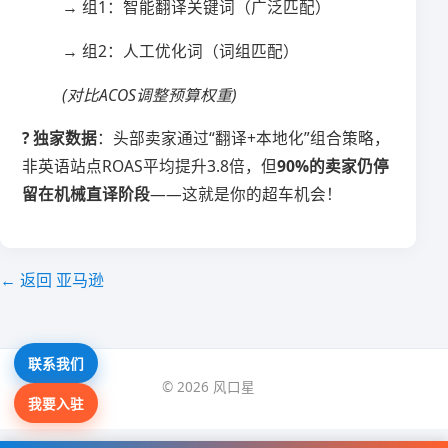
→ 组1：智能翻译关键词（广泛匹配）
→ 组2：人工优化词（词组匹配）
(对比ACOS调整预算权重)
​? 独家数据​
​：头部卖家通过“翻译+本地化”组合策略，
非英语站点ROAS平均提升3.8倍，但​
​90%的卖家仍停
留在机械直译阶段​
​——这就是你的超车机会！
← 返回 亚马逊
联系我们
© 2026 风口星
我要入驻