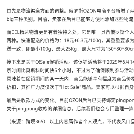
首先是物流渠道方面的调整。俄罗斯OZON电商平台新增了两个物流渠道，
big三种类别。目前，卖家在后台已能够方便地添加这些物
而CEL畅达物流更是有着独特之处，它是唯一具备俄罗斯个
两种。快速配送的价格为：18元+6.3元/100g，其重量要求为
送一致，即最小100g，最大25Kg，最大尺寸为150*80
接下来是关于O!Sale促销活动。该促销活动将于2025年
京时间比莫斯科时间快5个小时，不过为了确保顺利参与活动，建议各位卖
意味着在促销期间的某一天内，商品能够享有幅度为商品价格8%
折扣，其推广力度仅次于“Hot Sale”商品。卖家可以根
最后是收款方式的变化。目前OZON后台已支持绑定pingp
关于pingpong收款的详细信息，后续我们也会专门整理
（来源：跨境365） 以上内容属作者个人观点，不代表风