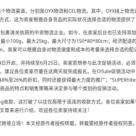
分别是OYX物流和CEL物流。其中，OYX线上物流涵盖了OYX Supe
流方式，这为卖家根据自身货品的实际状况选择合适的物流提供
人包裹清关执照的中资物流企业。如今，在卖家后台也已支持添加C
最小100g，最大25kg，最大尺寸为150*80*80cm；经济配送
*80cm。卖家可以根据自身对物流速度和成本的考量来选择合适的
6月14日开启，并持续至6月25日。卖家若想参与此次促销活动，必
家尽量在这两天就完成报名。在O!Sale促销活动中，分为“Hot Sa
至26%的折扣，同时还能获得最大力度的推广；“SUPERhite
据自身商品的特点和销售策略来决定参与哪个类别的促销活动。
ong收款，这打破了以往仅局限于连连的收款方式。各位卖家如果有
一篇文章来进行介绍，欢迎各位卖家持续关注！
口星跨境立场！本文经原作者授权转载，转载需经原作者授权同意