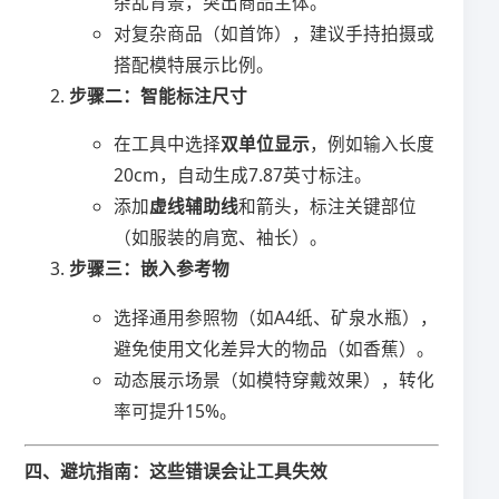
杂乱背景，突出商品主体。
对复杂商品（如首饰），建议手持拍摄或
搭配模特展示比例。
​步骤二：智能标注尺寸​
在工具中选择​
​双单位显示​
​，例如输入长度
20cm，自动生成7.87英寸标注。
添加​
​虚线辅助线​
​和箭头，标注关键部位
（如服装的肩宽、袖长）。
​步骤三：嵌入参考物​
选择通用参照物（如A4纸、矿泉水瓶），
避免使用文化差异大的物品（如香蕉）。
动态展示场景（如模特穿戴效果），转化
率可提升15%。
​四、避坑指南：这些错误会让工具失效​