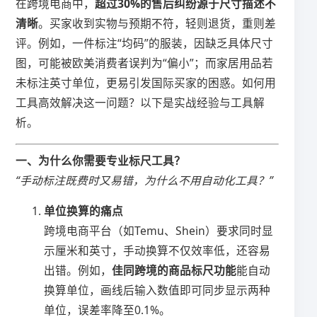
在跨境电商中，​
​超过30%的售后纠纷源于尺寸描述不
清晰​
​。买家收到实物与预期不符，轻则退货，重则差
评。例如，一件标注“均码”的服装，因缺乏具体尺寸
图，可能被欧美消费者误判为“偏小”；而家居用品若
未标注英寸单位，更易引发国际买家的困惑。如何用
工具高效解决这一问题？以下是实战经验与工具解
析。
​一、为什么你需要专业标尺工具？​
“手动标注既费时又易错，为什么不用自动化工具？”
​单位换算的痛点​
跨境电商平台（如Temu、Shein）要求同时显
示厘米和英寸，手动换算不仅效率低，还容易
出错。例如，​
​佳同跨境的商品标尺功能​
​能自动
换算单位，画线后输入数值即可同步显示两种
单位，误差率降至0.1%。