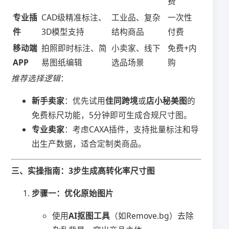
费
​专业插
CAD级精准标注、
工业品、复杂
一次性
件​
3D模型支持
结构商品
付费
​移动端
拍照即时标注、简
小卖家、线下
免费+内
APP​
易图纸编辑
选品场景
购
推荐选择逻辑
：
​新手卖家​
​：优先试用​
​佳同跨境​
​或​
​店小秘美图​
​的
免费标尺功能，5分钟即可生成合规尺寸图。
​专业卖家​
​：考虑CAXA插件，支持批量标注和导
出生产数据，适合定制类商品。
​三、实操指南：3步生成高转化率尺寸图​
​步骤一：优化原始图片​
使用​
​AI抠图工具​
​（如Remove.bg）去除