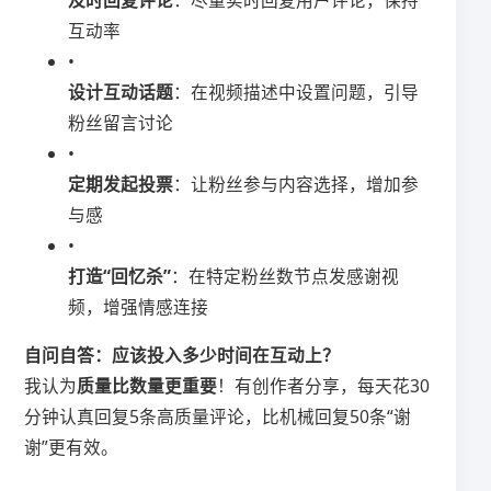
​及时回复评论​
​：尽量实时回复用户评论，保持
互动率
•
​设计互动话题​
​：在视频描述中设置问题，引导
粉丝留言讨论
•
​定期发起投票​
​：让粉丝参与内容选择，增加参
与感
•
​打造“回忆杀”​
​：在特定粉丝数节点发感谢视
频，增强情感连接
​自问自答：应该投入多少时间在互动上？​
我认为​
​质量比数量更重要​
​！有创作者分享，每天花30
分钟认真回复5条高质量评论，比机械回复50条“谢
谢”更有效。