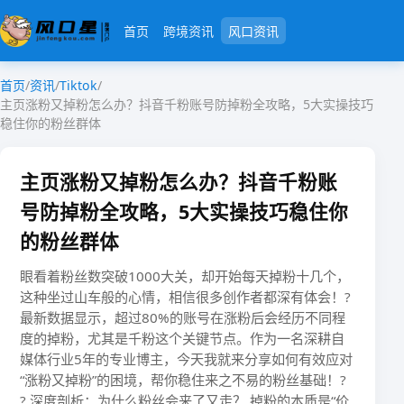
首页
跨境资讯
风口资讯
首页
/
资讯
/
Tiktok
/
主页涨粉又掉粉怎么办？抖音千粉账号防掉粉全攻略，5大实操技巧
稳住你的粉丝群体
主页涨粉又掉粉怎么办？抖音千粉账
号防掉粉全攻略，5大实操技巧稳住你
的粉丝群体
眼看着粉丝数突破1000大关，却开始每天掉粉十几个，
这种坐过山车般的心情，相信很多创作者都深有体会！?
最新数据显示，超过80%的账号在涨粉后会经历不同程
度的掉粉，尤其是千粉这个关键节点。作为一名深耕自
媒体行业5年的专业博主，今天我就来分享如何有效应对
“涨粉又掉粉”的困境，帮你稳住来之不易的粉丝基础！?
? 深度剖析：为什么粉丝会来了又走？ ​​掉粉的本质是“价