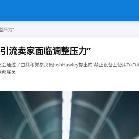
整压力”
音引流卖家面临调整压力”
通过了由共和党参议员JoshHawley提出的“禁止设备上使用Tik
联邦雇员