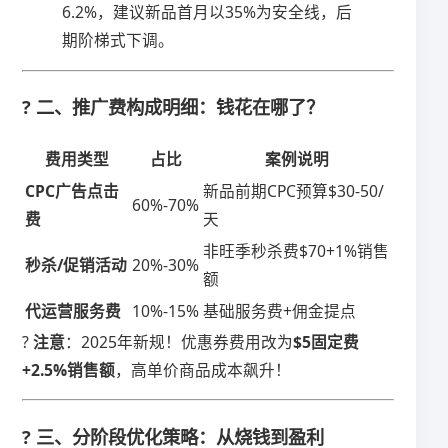
6.2%，建议新品首月以35%为安全线，后
期阶梯式下调。
? 二、推广费构成明细：钱花在哪了？
​费用类型​
​占比​
​案例说明​
​CPC广告点击
新品前期CPC预算$30-50/
60%-70%
费​
天
非旺季秒杀费$70+1%销售
​秒杀/促销活动​
20%-30%
额
​代运营服务费​
10%-15%
基础服务费+佣金提点
? ​
​注意​
​：2025年新规！优惠券费用改为​
​$5固定费
+2.5%销售额​
​，高单价商品成本飙升！
? 三、分阶段优化策略：从烧钱到盈利