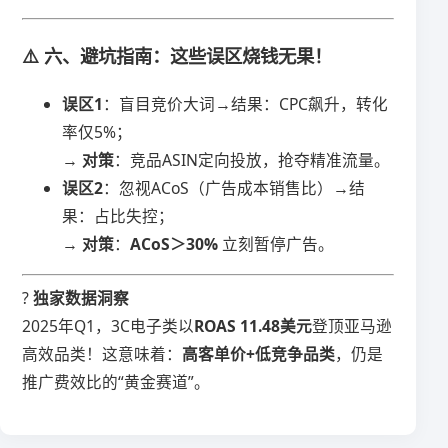
⚠️ 六、避坑指南：这些误区烧钱无果！
​误区1​
​：盲目竞价大词→结果：CPC飙升，转化
率仅5%；
→ ​
​对策​
​：竞品ASIN定向投放，抢夺精准流量。
​误区2​
​：忽视ACoS（广告成本销售比）→结
果：占比失控；
→ ​
​对策​
​：​
​ACoS＞30%​
​ 立刻暂停广告。
? ​
​独家数据洞察​
2025年Q1，3C电子类以​
​ROAS 11.48美元​
​登顶亚马逊
高效品类！这意味着：​
​高客单价+低竞争品类​
​，仍是
推广费效比的“黄金赛道”。