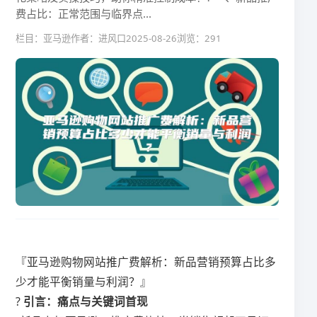
费占比：正常范围与临界点...
栏目：亚马逊
作者：进风口
2025-08-26
浏览：291
『亚马逊购物网站推广费解析：新品营销预算占比多
少才能平衡销量与利润？』
? ​
​引言：痛点与关键词首现​