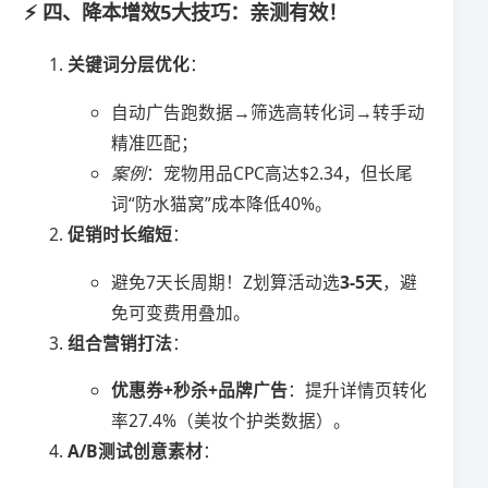
⚡️ 四、降本增效5大技巧：亲测有效！
​关键词分层优化​
​：
自动广告跑数据→筛选高转化词→转手动
精准匹配；
案例
：宠物用品CPC高达$2.34，但长尾
词“防水猫窝”成本降低40%。
​促销时长缩短​
​：
避免7天长周期！Z划算活动选​
​3-5天​
​，避
免可变费用叠加。
​组合营销打法​
​：
​优惠券+秒杀+品牌广告​
​：提升详情页转化
率27.4%（美妆个护类数据）。
​A/B测试创意素材​
​：