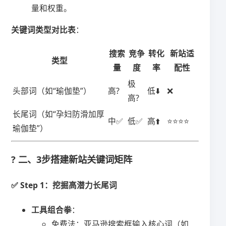
量和权重。
​关键词类型对比表​
​：
搜索
竞争
转化
新站适
​类型​
量
度
率
配性
极
头部词（如“瑜伽垫”）
高?
低⬇️
❌
高?
长尾词（如“孕妇防滑加厚
中✅
低✅
高⬆️
⭐⭐⭐⭐
瑜伽垫”）
?️ 二、3步搭建新站关键词矩阵
✅ ​
​Step 1：挖掘高潜力长尾词​
​工具组合拳​
​：
免费法：亚马逊搜索框输入核心词（如