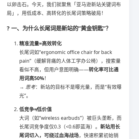
以卵击石。今天，我们就聚焦「亚马逊新站关键词布
局」，用低成本、高转化的长尾词策略破局！
? 一、为什么长尾词是新站的“黄金钥匙”？
​精准流量=高效转化​
长尾词如“ergonomic office chair for back
pain”（缓解背痛的人体工学办公椅），搜索量
看似不高，但用户意图明确——​
​转化率可比通
用词高50%​
​！
→
思考
：新站的目标不是曝光量，而是“有效曝
光”。
​低竞争≠低价值​
大词（如“wireless earbuds”）被巨头垄断，而
长尾词竞争度仅0.3（<0.6即蓝海）。​
​新站用长
尾词切入，可绕过血海战场​
​，快速积累初始销