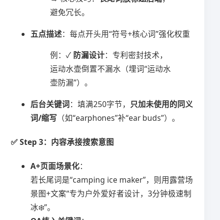
避免冗长。
​五点描述​
​：每点开头用“符号+核心词”强化权重
例：✓ ​
​防漏设计​
​：专利密封技术，
运动水壶倒置不漏水（埋词“运动水
壶防漏”）。
​后台关键词​
​：填满250字节，​
​只加未使用的同义
词/缩写​
​（如“earphones”补“ear buds”）。
✅ ​
​Step 3：内容承接搜索意图​
​A+页面场景化​
​：
若长尾词是“camping ice maker”，则用露营场
景图+文案“专为户外爱好者设计，3分钟极速制
冰❄️”。