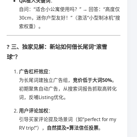
​QA植入关键词​
​：
自问：“适合小公寓使用吗？” → 回答：“高度仅
30cm，迷你户型友好！”（激活“小型制冰机”搜
索权重）。
? 三、独家见解：新站如何借长尾词“滚雪
球”？
​广告杠杆效应​
​：
为长尾词建独立广告组，​
​竞价低于大词50%​
​。
初期聚焦自动广告，从搜索词报告抓取高转化
词，反哺Listing优化。
​用户评论加权​
​：
引导买家评论提及场景词（如“perfect for my
RV trip!”），​
​自然提及=算法信任投票​
​。