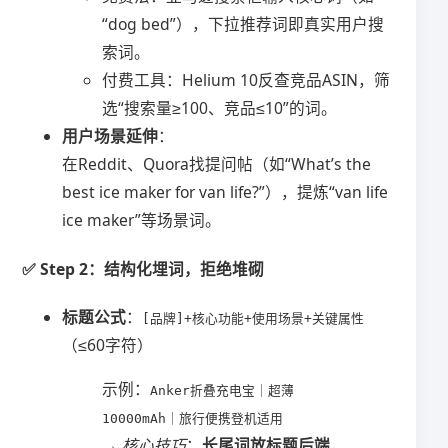
“dog bed”），下拉推荐词即真实用户搜
索词。
付费工具：Helium 10反查竞品ASIN，筛
选“搜索量≥100、竞品≤10”的词。
​用户场景延伸​
​：
在Reddit、Quora找提问帖（如“What’s the
best ice maker for van life?”），提炼“van life
ice maker”等场景词。
✅ ​
​Step 2：结构化埋词，拒绝堆砌​
​标题公式​
​：
[品牌]+核心功能+使用场景+关键属性
（≤60字符）
示例：
Anker折叠充电宝｜超薄
10000mAh｜旅行便携登机适用
→
核心技巧
：​
​长尾词放标题后端​
​，