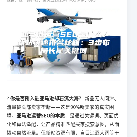
栏目：亚马逊
作者：进风口
2025-11-05
浏览：693
? ​
​你是否刚入驻亚马逊却石沉大海？​
​ 新品无人问津、
流量被头部卖家垄断——这是90%新卖家的真实困
境。​
​亚马逊运营SEO的本质​
​，是通过关键词、页面优
化和算法适配，让产品精准匹配买家搜索意图，从而
撬动自然流量。但新站资源有限，盲目追逐大词等于