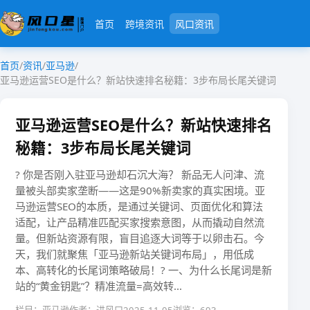
首页
跨境资讯
风口资讯
首页
/
资讯
/
亚马逊
/
亚马逊运营SEO是什么？新站快速排名秘籍：3步布局长尾关键词
亚马逊运营SEO是什么？新站快速排名
秘籍：3步布局长尾关键词
? ​​你是否刚入驻亚马逊却石沉大海？​​ 新品无人问津、流
量被头部卖家垄断——这是90%新卖家的真实困境。​​亚
马逊运营SEO的本质​​，是通过关键词、页面优化和算法
适配，让产品精准匹配买家搜索意图，从而撬动自然流
量。但新站资源有限，盲目追逐大词等于以卵击石。今
天，我们就聚焦「亚马逊新站关键词布局」，用低成
本、高转化的长尾词策略破局！? 一、为什么长尾词是新
站的“黄金钥匙”？​​精准流量=高效转...