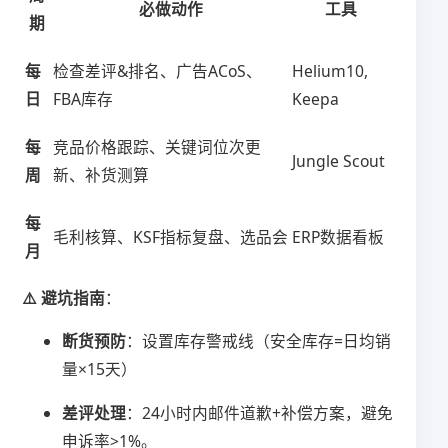
必做动作
工具
期
​每
检查差评&排名、广告ACoS、
Helium10,
日​
FBA库存
Keepa
​每
竞品价格跟踪、关键词位次更
Jungle Scout
周​
新、补货测算
​每
毛利核算、KSF指标复盘、选品会
ERP数据看板
月​
​⚠️ 避坑指南​
​：
​断货预防​
​：设置库存警戒线（安全库存=日均销
量×15天）
​差评处理​
​：24小时内邮件道歉+补偿方案，避免
申诉率>1%。