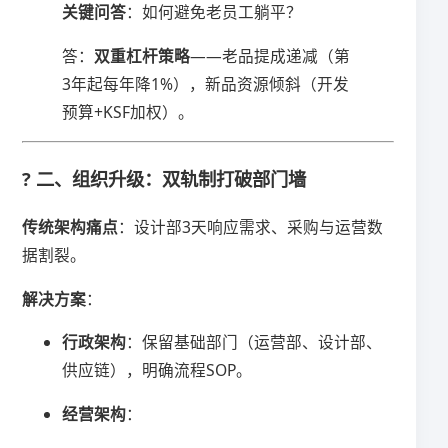
​关键问答​
​：如何避免老员工躺平？
答：​
​双重杠杆策略​
​——老品提成递减（第
3年起每年降1%），新品资源倾斜（开发
预算+KSF加权）。
?️ 二、组织升级：双轨制打破部门墙
​传统架构痛点​
​：设计部3天响应需求、采购与运营数
据割裂。
​解决方案​
​：
​行政架构​
​：保留基础部门（运营部、设计部、
供应链），明确流程SOP。
​经营架构​
​：