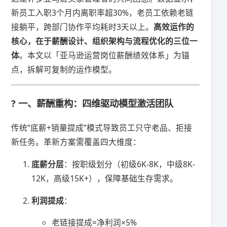
新员工入职3个月内离职率超30%，老员工依赖老链
接躺平，跨部门协作平均耗时3天以上。​
​高效运作的
核心，在于薪酬设计、组织架构与流程优化的三位一
体​
​。本文以「亚马逊运营岗位薪酬绩效体系」为锚
点，拆解可复制的运作模型。
? 一、薪酬重构：四维驱动模型激活团队
传统“底薪+销量提成”模式导致员工只守老品、拒接
新任务。革新方案需覆盖四大维度：
​底薪分层​
​：按职级划分（初级6K-8K，中级8K-
12K，高级15K+），保障基础生存需求。
​利润提成​
​：
老链接提成=净利润×5%