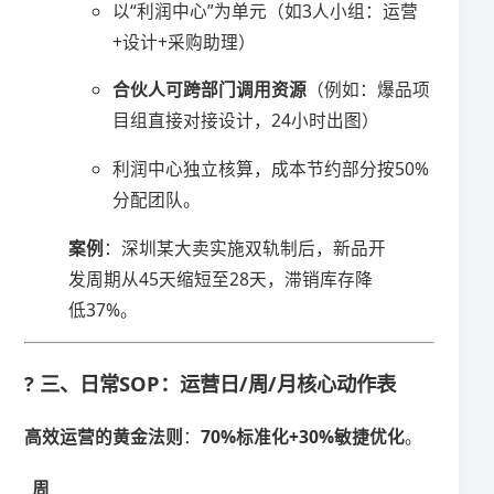
以“利润中心”为单元（如3人小组：运营
+设计+采购助理）
​合伙人可跨部门调用资源​
​（例如：爆品项
目组直接对接设计，24小时出图）
利润中心独立核算，成本节约部分按50%
分配团队。
​案例​
​：深圳某大卖实施双轨制后，新品开
发周期从45天缩短至28天，滞销库存降
低37%。
? 三、日常SOP：运营日/周/月核心动作表
​高效运营的黄金法则​
​：​
​70%标准化+30%敏捷优化​
​。
周