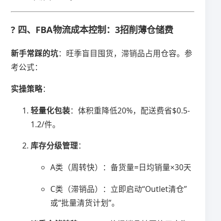
? 四、FBA物流成本控制：3招削薄仓储费
​新手常踩的坑​
​：旺季盲目囤货，滞销品占用仓容。参
考公式：
​实操策略​
​：
​轻量化包装​
​：体积重降低20%，配送费省$0.5-
1.2/件。
​库存分级管理​
​：
A类（周转快）：备货量=日均销量×30天
C类（滞销品）：立即启动“Outlet清仓”
或“批量清货计划”。