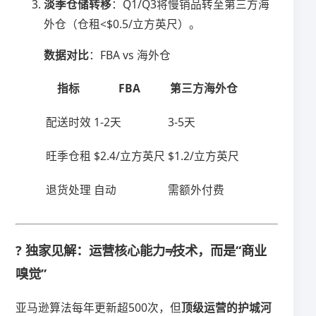
​淡季仓储转移​
​：Q1/Q3将慢销品转至第三方海
外仓（仓租<$0.5/立方英尺）。
​数据对比​
​：FBA vs 海外仓
指标
FBA
第三方海外仓
配送时效
1-2天
3-5天
旺季仓租
$2.4/立方英尺
$1.2/立方英尺
退货处理
自动
需额外付费
? 独家见解：运营核心能力≠技术，而是“商业
嗅觉”
亚马逊算法每年更新超500次，但​
​顶级运营的护城河