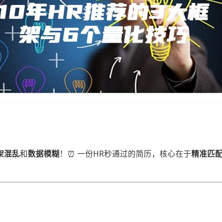
架混乱​
​和​
​数据模糊​
​！⏰ 一份HR秒通过的简历，核心在于​
​精准匹