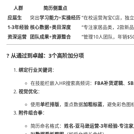
人群
简历侧重点
​应届生​
突出​
​学习能力​
​+​
​实操经历​
“在校运营淘宝C店，独立
​1-3年经验​
​核心数据​
​+​
​类目深度​
“专注家居品类，2款新品打
​资深运营​
​团队成果​
​+​
​资源整合​
“管理10人团队，年销$5
? 从通过到卓越：3个高阶加分项
​绑定行业关键词​
​：
在技能栏嵌入HR搜索高频词：​
​FBA补货逻辑​
​、​
​S
​视觉优化​
​：
使用​
​单栏排版​
​，重点数据​
​加粗标蓝​
​，避免彩色图
​附件组合拳​
​：
简历命名格式：​
​姓名-亚马逊运营-3年经验-专注家居