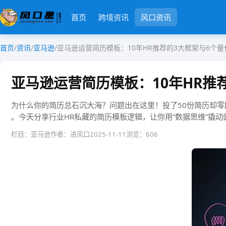
首页
跨境资讯
风口资讯
首页
/
资讯
/
亚马逊
/
亚马逊运营简历模板：10年HR推荐的3大框架与6个量
亚马逊运营简历模板：10年HR推
为什么你的简历总石沉大海？问题出在这里！投了50份简历却零回复？多数
。今天分享行业HR私藏的简历模板逻辑，让你用“数据思维”撬动面试机会
栏目：亚马逊
作者：进风口
2025-11-11
浏览：606