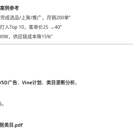
案例参考
完成选品/上架/推广，月销200单”
入Top 10，客单价
25
→
40”
00W，供应链成本降15%”
B/SD广告​
​、​
​Vine计划​
​、​
​类目垄断分析​
​。
标。
类目.pdf​