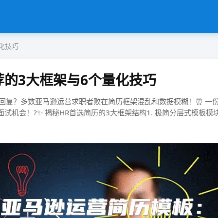
化技巧
荐的3大框架与6个量化技巧
亚马逊运营求职者败在​​简历框架混乱​​和​​数据模糊​​！⏰ 一份HR秒
！?✨ 揭秘HR首选简历的3大框架结构​​1. 极简分层式模板​​​​