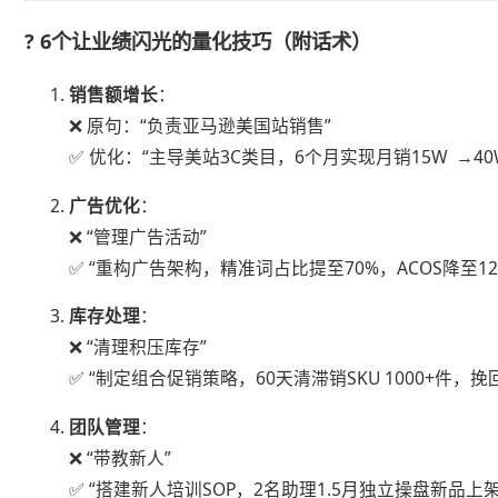
? 6个让业绩闪光的量化技巧（附话术）
​销售额增长​
​：
❌ 原句：“负责亚马逊美国站销售”
✅ 优化：“主导美站3C类目，6个月实现月销
15
W
→
40
​广告优化​
​：
❌ “管理广告活动”
✅ “重构广告架构，精准词占比提至70%，ACOS降至1
​库存处理​
​：
❌ “清理积压库存”
✅ “制定组合促销策略，60天清滞销SKU 1000+件，挽
​团队管理​
​：
❌ “带教新人”
✅ “搭建新人培训SOP，2名助理1.5月独立操盘新品上