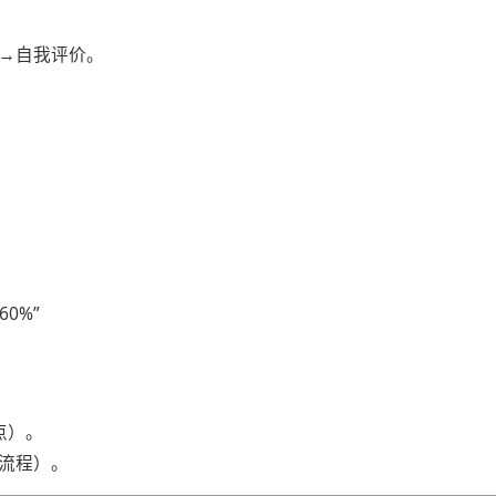
书→自我评价。
。
0%”
点）。
全流程）。