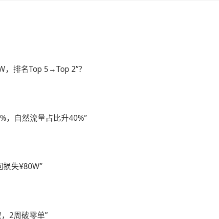
W，排名Top 5→Top 2”?
2%，自然流量占比升40%”
回损失¥80W”
架，2周破零单”