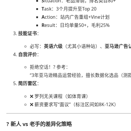
​S​
​ituation：老品滞销，排名类目80+
​T​
​ask：3个月提升至Top 20
​A​
​ction：站内广告重组+Vine计划
​R​
​esult：日均单量50+，毛利25%
​技能证书​
​：
必写：​
​英语六级​
​（尤其小语种站）、​
​亚马逊广告认
​自我评价​
​：
拒绝空话！? 参考：
“3年亚马逊精品运营经验，擅长数据化选品（测款
​简历雷区​
​：
❌ 罗列无关课程（如体育课）
❌ 薪资要求写“面议”（标注区间如8K-12K）
? 新人 vs 老手的差异化策略