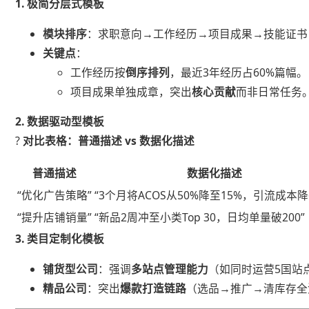
​1. 极简分层式模板​
​模块排序​
​：求职意向→工作经历→项目成果→技能证
​关键点​
​：
工作经历按​
​倒序排列​
​，最近3年经历占60%篇幅。
项目成果单独成章，突出​
​核心贡献​
​而非日常任务
​2. 数据驱动型模板​
? ​
​对比表格：普通描述 vs 数据化描述​
普通描述
数据化描述
“优化广告策略”
“3个月将ACOS从50%降至15%，引流成本降6
“提升店铺销量”
“新品2周冲至小类Top 30，日均单量破200”
​3. 类目定制化模板​
​铺货型公司​
​：强调​
​多站点管理能力​
​（如同时运营5国站
​精品公司​
​：突出​
​爆款打造链路​
​（选品→推广→清库存