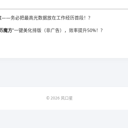
​
​——务必把最高光数据放在工作经历首段！?
简历魔方​
​”一键美化排版（非广告），效率提升50%！?️
© 2026 风口星