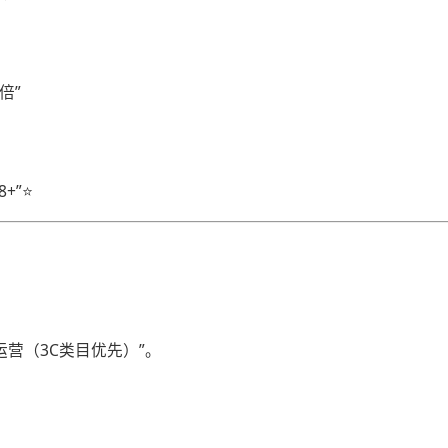
倍”
+”⭐
运营（3C类目优先）”。