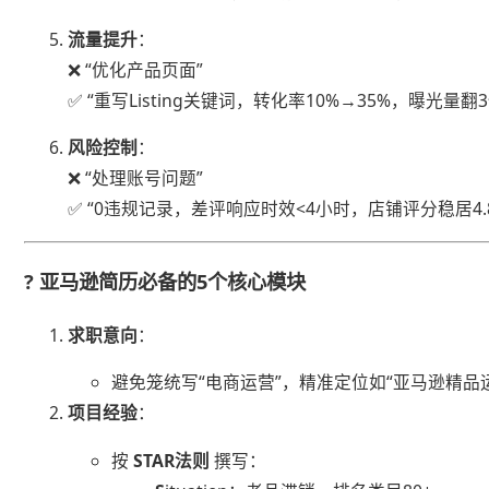
​流量提升​
​：
❌ “优化产品页面”
✅ “重写Listing关键词，转化率10%→35%，曝光量翻3
​风险控制​
​：
❌ “处理账号问题”
✅ “0违规记录，差评响应时效<4小时，店铺评分稳居4.8
? 亚马逊简历必备的5个核心模块
​求职意向​
​：
避免笼统写“电商运营”，精准定位如“亚马逊精品
​项目经验​
​：
按 ​
​STAR法则​
​ 撰写：