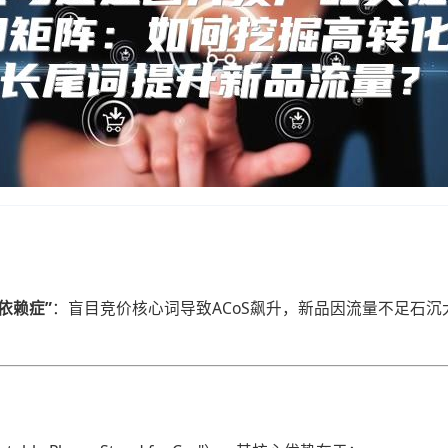
依赖症”​
​：盲目竞价核心词导致ACoS飙升，新品因流量不足石