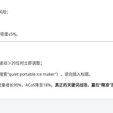
；
下架风险；
密度≤5%。
词排名，波动＞20位时立即调整；
iet portable ice maker"），逆向插入标题。
增长90%，ACoS降至18%。​
​真正的关键词战场，赢在“精准”而