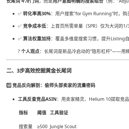
​长尾词 ≠ 冷门词​
​，而是​
​用户意图明确的搜索组合​
​（例："Adj
✅ ​
​转化率高30%​
​：用户搜索"for Gym Running"时，
✅ ​
​竞争成本低​
​：上首页所需单量（SPR）仅为大词的1/
✅ ​
​算法权重加持​
​：覆盖多维度搜索习惯，提升Listin
? ​
​个人观点​
​：长尾词是新品冷启动的“隐形杠杆”——
二、3步高效挖掘黄金长尾词
1️⃣ ​
​竞品反向解剖：偷师头部卖家的流量密码​
​工具反查竞品ASIN​
​：用卖家精灵、Helium 10提
指标
阈值
工具验证
搜索量
≥500
Jungle Scout