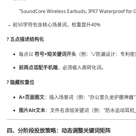
"SoundCore Wireless Earbuds, IPX7 Waterproof for
→ 前50字符包含核心场景词，权重提升40%
? ​
​五点描述结构化​
每点以 ​
​符号+短关键词开头​
​（例："✓防漏设计：专利
​前两点适配手机端​
​，必须植入高转化词。
? ​
​隐藏权重位​
​A+页面图文​
​：插入场景词（例："办公室久坐护腰神器
​图片Alt文本​
​：文件名添加关键词（例："防水运动耳机_主
四、分阶段投放策略：动态调整关键词矩阵