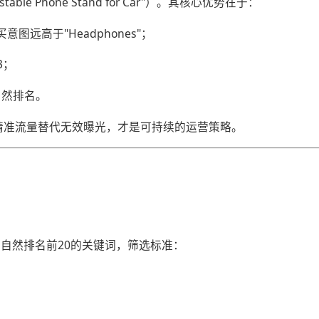
ustable Phone Stand for Car"）。其核心优势在于：
购买意图远高于"Headphones"；
3；
g自然排名。
用精准流量替代无效曝光，才是可持续的运营策略。
取竞品自然排名前20的关键词，筛选标准：