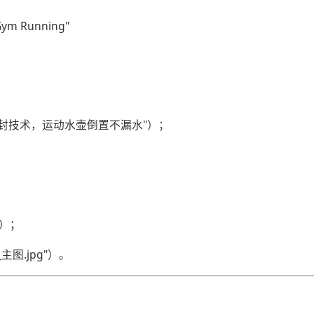
 Gym Running"
密封技术，运动水壶倒置不漏水"）；
"）；
图.jpg"）。