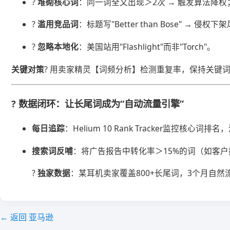
? ​
​堆砌核心词​
​：同一词全文出现＞2次 → 触发算法降权
? ​
​滥用竞品词​
​：标题写"Better than Bose" → 侵权
? ​
​忽略本地化​
​：美国站用"Flashlight"而非"Torch"。
​关键对策​
​? 用卖家精灵【词频分析】检测重复率，保持关键词
? 数据闭环：让长尾词成为“自动流量引擎”
​每日追踪​
​：Helium 10 Rank Tracker监控核心
​搜索词反哺​
​：将广告报告中转化率＞15%的词（如客户搜索"qu
? ​
​独家数据​
​：某耳机卖家覆盖800+长尾词，3个月自然流量
← 返回 亚马逊