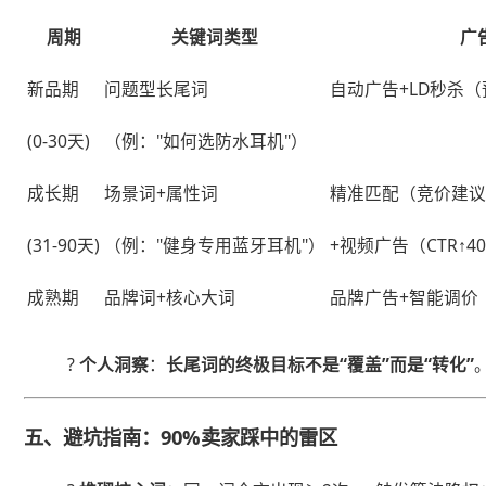
周期
关键词类型
广
新品期
问题型长尾词
自动广告+LD秒杀（
(0-30天)
（例："如何选防水耳机"）
成长期
场景词+属性词
精准匹配（竞价建议
(31-90天)
（例："健身专用蓝牙耳机"）
+视频广告（CTR↑4
成熟期
品牌词+核心大词
品牌广告+智能调价
? ​
​个人洞察​
​：​
​长尾词的终极目标不是“覆盖”而是“转化”​
五、避坑指南：90%卖家踩中的雷区