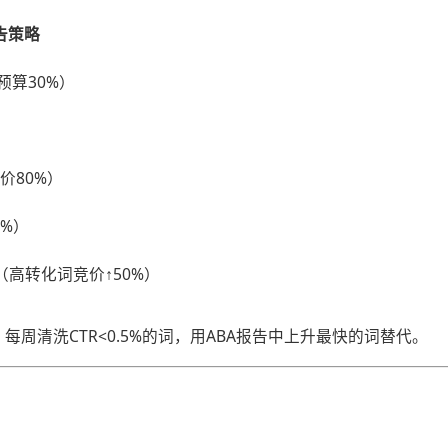
告策略
预算30%）
价80%）
0%）
（高转化词竞价↑50%）
​。每周清洗CTR<0.5%的词，用ABA报告中上升最快的词替代。