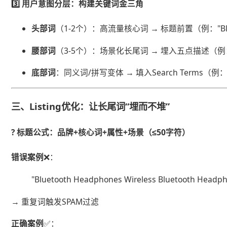
3️⃣ ​
​用户意图分层：构建关键词金三角​
​头部词​
​（1-2个）：高流量核心词 → 标题前置（例："Bluet
​腰部词​
​（3-5个）：场景化长尾词 → 埋入五点描述（例："Swea
​底部词​
​：同义词/拼写变体 → 填入Search Terms（例："e
三、Listing优化：让长尾词“埋而不堆”
? ​
​标题公式​
​：品牌+核心词+属性+场景（≤50字符）
​错误案例​
​❌：
"Bluetooth Headphones Wireless Bluetooth Headph
→ 重复词触发SPAM过滤
​正确案例​
​✅：