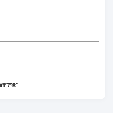
非“声量”​
​。