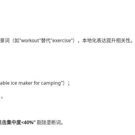
（如"workout"替代"exercise"），本地化表达提升相关性
 ice maker for camping"）；
）。
 点击集中度<40%”​
​ 剔除垄断词。