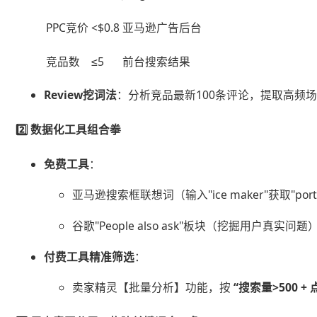
PPC竞价
<$0.8
亚马逊广告后台
竞品数
≤5
前台搜索结果
​Review挖词法​
​：分析竞品最新100条评论，提取高频场景词
2️⃣ ​
​数据化工具组合拳​
​免费工具​
​：
亚马逊搜索框联想词（输入"ice maker"获取"portable
谷歌"People also ask"板块（挖掘用户真实问题
​付费工具精准筛选​
​：
卖家精灵【批量分析】功能，按 ​
​“搜索量>500 +