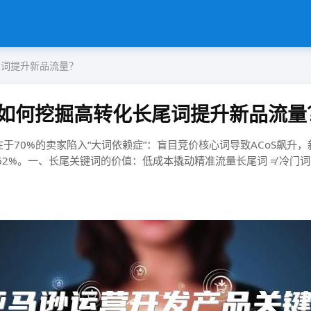
尾词提升新品流量？
如何挖掘高转化长尾词提升新品流量
​​70%的卖家陷入“大词依赖症”​​：盲目竞价核心词导致ACoS飙
长尾关键词的价值：低成本撬动精准流量​​长尾词 ≠ 冷门词​​，而是​​用