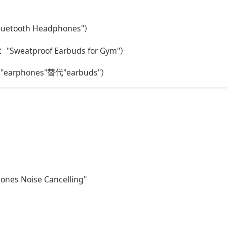
ooth Headphones"）
tproof Earbuds for Gym"）
arphones"替代"earbuds"）
ones Noise Cancelling"