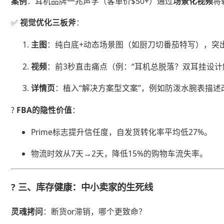
​案例​
​：耳机品牌一兆声学（客单价$50+）通过​
​场景化视频​
​
✅ ​
​视觉优化三板斧​
​：
​主图​
​：纯白底+动态场景图（如厨刀切番茄特写），突
​视频​
​：前3秒直击痛点（例：“耳机总脱落？双耳挂设计
​详情页​
​：植入“解决方案型文案”，例如防泼水腕表描述改
? ​
​FBA的隐性价值​
​：
Prime标志提升信任度，自发货转化率平均低27%。
物流时效从7天→2天，降低15%的购物车流失率。
? ​
​三、库存健康：中小卖家的生死线​
​灵魂拷问​
​：断货or滞销，哪个更致命？