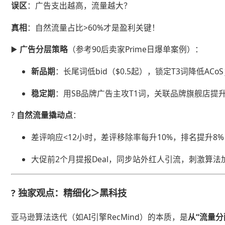
​误区​
​：广告支出越高，流量越大？
​真相​
​：自然流量占比>60%才是盈利关键！
▶️ ​
​广告分层策略​
​（参考90后卖家Prime日爆单案例）：
​新品期​
​：长尾词低bid（$0.5起），锁定T3词降低ACo
​稳定期​
​：用SB品牌广告主攻T1词，关联品牌旗舰店提
? ​
​自然流量撬动点​
​：
差评响应<12小时，差评移除率每升10%，排名提升8
大促前2个月提报Deal，同步站外红人引流，刺激算法
? ​
​独家观点：精细化＞黑科技​
亚马逊算法迭代（如AI引擎RecMind）的本质，是​
​从“流量分