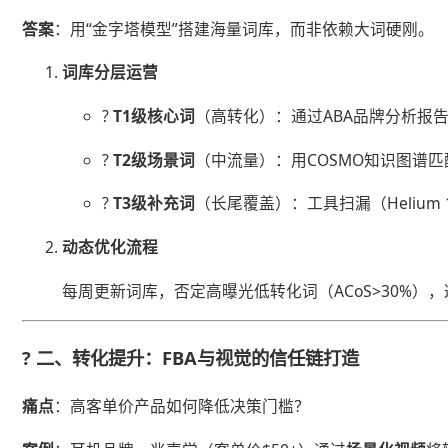
​答案​
​：用“金字塔模型”搭建海量词库，而非依赖大词硬刚。
​词库分层运营​
? ​
​T1级核心词​
​（高转化）：通过ABA品牌分析报
? ​
​T2级场景词​
​（中流量）：用COSMO知识图谱匹配
? ​
​T3级补充词​
​（长尾覆盖）：工具扫漏（Heliu
​动态优化流程​
每周更新词库，否定高曝光低转化词（ACoS>30%）
? ​
​二、转化提升：FBA与视觉的信任链打造​
​痛点​
​：高客单价产品如何降低决策门槛？