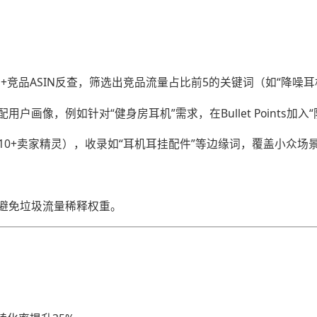
告+竞品ASIN反查，筛选出竞品流量占比前5的关键词（如“降噪
用户画像，例如针对“健身房耳机”需求，在Bullet Points加
m 10+卖家精灵），收录如“耳机耳挂配件”等边缘词，覆盖小众场
，避免垃圾流量稀释权重。