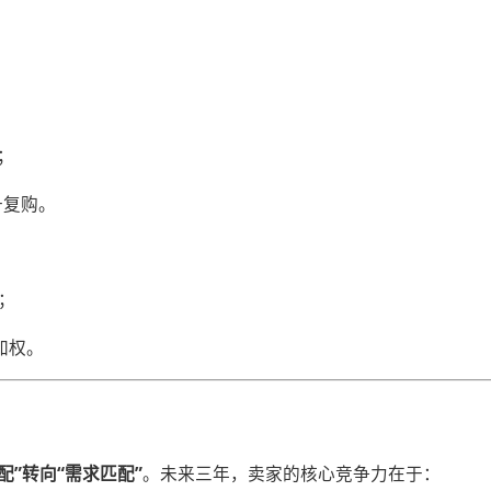
S；
升复购。
%；
加权。
配”转向“需求匹配”​
​。未来三年，卖家的核心竞争力在于：