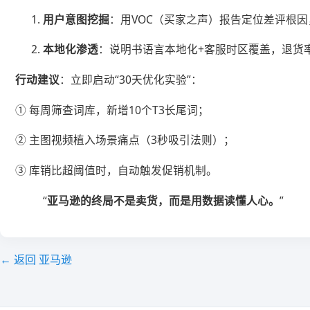
​用户意图挖掘​
​：用VOC（买家之声）报告定位差评根
​本地化渗透​
​：说明书语言本地化+客服时区覆盖，退货率
​行动建议​
​：立即启动“30天优化实验”：
① 每周筛查词库，新增10个T3长尾词；
② 主图视频植入场景痛点（3秒吸引法则）；
③ 库销比超阈值时，自动触发促销机制。
“​
​亚马逊的终局不是卖货，而是用数据读懂人心。​
​”
← 返回 亚马逊