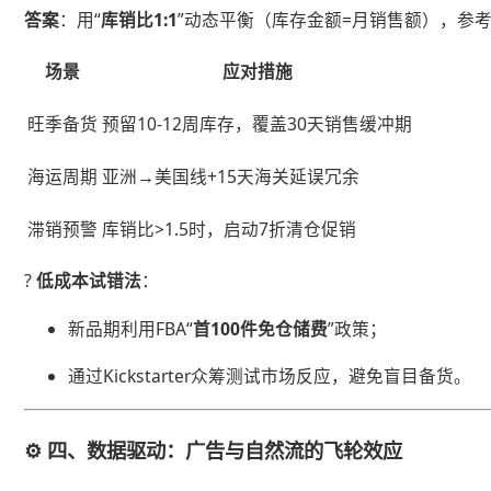
​答案​
​：用“​
​库销比1:1​
​”动态平衡（库存金额=月销售额），参
​场景​
​应对措施​
旺季备货
预留10-12周库存，覆盖30天销售缓冲期
海运周期
亚洲→美国线+15天海关延误冗余
滞销预警
库销比>1.5时，启动7折清仓促销
? ​
​低成本试错法​
​：
新品期利用FBA“​
​首100件免仓储费​
​”政策；
通过Kickstarter众筹测试市场反应，避免盲目备货。
⚙️ ​
​四、数据驱动：广告与自然流的飞轮效应​