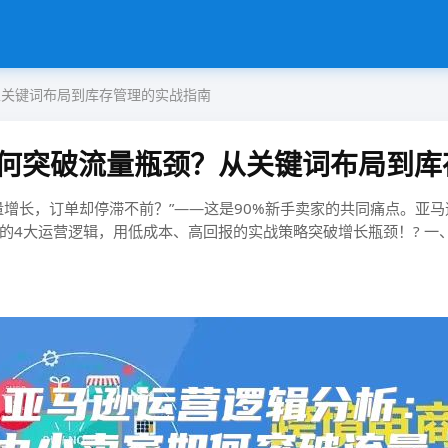
从关键词布局到库存管理的实战指南
何突破流量瓶颈？从关键词布局到库
店铺流量增长，订单却停滞不前？”——这是90%新手卖家的共同痛点。亚
4大运营逻辑，用低成本、高回报的实战策略突破增长瓶颈！? ​​一、流