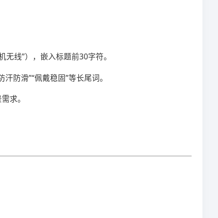
耳机无线”），嵌入标题前30字符。
入“防汗防滑”“佩戴稳固”等长尾词。
景需求。