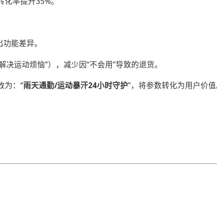
将转化率提升35%。
出功能差异。
解决运动烦恼”），减少因“不会用”导致的退货。
为：“​
​雨天通勤/运动暴汗24小时守护​
​”，将参数转化为用户价