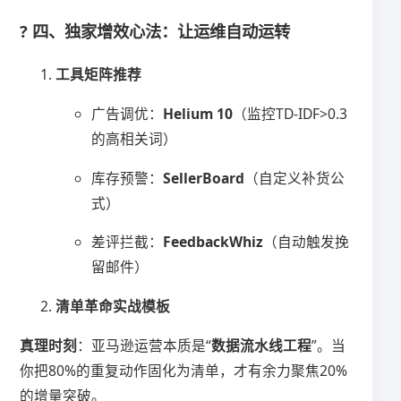
? 四、独家增效心法：让运维自动运转
​工具矩阵推荐​
广告调优：​
​Helium 10​
​（监控TD-IDF>0.3
的高相关词）
库存预警：​
​SellerBoard​
​（自定义补货公
式）
差评拦截：​
​FeedbackWhiz​
​（自动触发挽
留邮件）
​清单革命实战模板​
​真理时刻​
​：亚马逊运营本质是“​
​数据流水线工程​
​”。当
你把80%的重复动作固化为清单，才有余力聚焦20%
的增量突破。