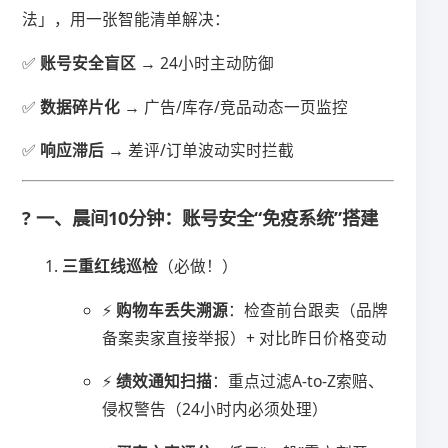
法」，用一张智能清单解决：
✅ ​
​账号安全盲区​
​ → 24小时主动防御
✅ ​
​数据碎片化​
​ → 广告/库存/竞品动态一页监控
✅ ​
​响应滞后​
​ → 差评/订单波动实时拦截
?️ 一、晨间10分钟：账号安全“免疫系统”搭建
​三重红线巡检​
​（必做！）
⚡ ​
​购物车丢失溯源​
​：检查前台跟卖（品牌
备案卖家直接举报）+ 对比昨日价格变动
⚡ ​
​绩效通知扫描​
​：重点过滤A-to-Z索赔、
侵权警告（24小时内必须处理）