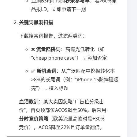
监测BSR前10的​
​秒杀参与率​
​：若>60%竞
品报LD，立即申请下一期
​关键词黑洞扫描​
下载搜索词报告，过滤两类词：
❌ ​
​流量陷阱词​
​：高曝光低转化（如
“cheap phone case”）→ 添加否定
✅ ​
​新机会词​
​：从广泛匹配中挖掘转化率
>8%的长尾词（例：“iPhone 15防摔磁吸
壳”）→ 植入标题
​血泪教训​
​：某大卖因忽略“广告位分级出
价”，首页顶部位ACOS飙至50%。后采用​
分时竞价策略​
​（欧美流量高峰时段+30%
竞价），ACOS降至22%且订单量翻倍。