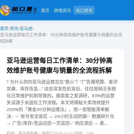
首页
跨境资讯
风口资讯
首页
/
资讯
/
亚马逊
/
亚马逊运营每日工作清单：30分钟高效维护账号健康与销量的全流
程拆解
亚马逊运营每日工作清单：30分钟高
效维护账号健康与销量的全流程拆解
? 为什么你的亚马逊运营总在“救火”？“广告爆预算、差评
突袭、库存告急...” 这些突发危机背后，往往是​​缺乏系统
化日常维护机制​​导致的。据卖家之家调研，83%的运营
失误源于未固化工作流程。本文将揭秘大卖场效提升
200%的「黄金30分钟运维法」，用一张智能清单解
决：✅ ​​账号安全盲区​​ → 24小时主动防御✅ ​​数据碎片化​​
→ 广告/库存/竞品动态一页监控✅ ​​响应滞后​​ → 差...
栏目：亚马逊
作者：进风口
2025-11-12
浏览：719