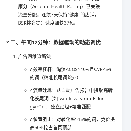
康分​
​（Account Health Rating）已关联
流量分配。连续7天保持“健康”的店铺，
BSR排名提升速度加快37%。
? 二、午间12分钟：数据驱动的动态调优
​广告四维诊断法​
? ​
​效率杠杆​
​：淘汰ACOS>40%且CVR<5%
的词（精准长尾词除外）
? ​
​流量洼地​
​：从自动广告报告中提取​
​高转
化长尾词​
​（如“wireless earbuds for
gym”），独立建组+​
​精准匹配​
? ​
​位置狙击​
​：对转化率>15%的词，竞价提
高50%抢占首页顶部