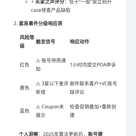
⚡ ​
​买家之声评分​
​：低于“一般”需立刻开
case排查产品缺陷
​紧急事件分级响应表​
风险等
触发信号
响应动作
级
⚠️ 账号停用通
红色
1小时内提交POA申诉
知
⚠️ 3星以下差评
邮件联系客户+VC账号
黄色
新增
踩评论
⚠️ Coupon未
检查促销叠加+重新创
蓝色
展示
建
​个人洞察​
​：2025年算法更新后，​
​账号健