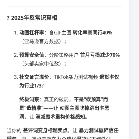
? ​
​2025年反常识真相​
​动图杠杆率​
​：含GIF主图 ​
​转化率高同行40%​
（亚马逊官方数据）；
​预算安全值​
​：分阶策略用户 ​
​首月亏损减少70%​
（头部卖家中位数）；
​社交证言溢价​
​：TikTok暴力测试视频 ​
​退货率仅
为行业1/3​
​?
​终极洞察​
​：真正的破局，​
​不是“砍预算”而
是“造精准”​
​——让 ​
​动图主图吃掉跳出率黑
洞​
​，让 ​
​满减魔术重构价格感知​
​。
当你的 ​
​差评词变身标题卖点​
​，让 ​
​暴力测试碾碎信任
壁垒​
​，每一次点击都在为全球化爆款写下理性注