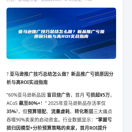
? ​
​亚马逊推广技巧总结怎么做？新品推广亏损原因分
析与高ROI实战指南​
“60%亚马逊新品因 ​
​盲目烧广告​
​，首月 ​
​亏损超¥5万​
​，
ACoS ​
​飙至80%+​
​！” 2025年亚马逊新品存活率仅 ​
35%​
​?，但​
​预算错配​
​、​
​流量虚耗​
​、​
​转化断层​
​三大痛点
吞噬90%卖家的启动资金。行业数据显示：​
​“掌握亏
损归因模型+分阶预算策略的卖家，首月ROI提升