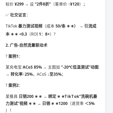
标价 ​
​¥299​
​ → 设 ​
​“2件8折”​
​（客单价 ​
​↑¥120​
​）；
✅ ​
​社交证言​
​：
TikTok ​
​暴力测试视频​
​（成本 ​
50/
条
∗
∗
）
→
引流成
本
∗
∗
<
0.3​
​（ROI ​
​1：8+​
​）?
​2. 广告-自然流量联动术​
? ​
​案例1​
​：
某充电宝 ​
​ACoS 85%​
​ → 主图加 ​
​“-20℃低温测试”动图​
→ ​
​转化率↑25%​
​，ACoS ​
​↓至35%​
​；
? ​
​案例2​
​：
某餐具 ​
​日销
200
∗
∗
→
绑定
∗
∗
T
ik
T
o
k
“
洗碗机暴
力测试
”
视频
∗
∗
→
日销
∗
∗
1200​
​（退货率 ​
​＜5%​
）！