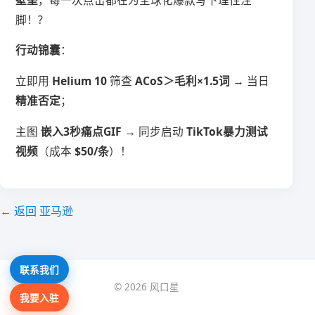
脚！?
​行动锦囊​
​：
立即用 ​
​Helium 10​
​ 筛查 ​
​ACoS＞毛利×1.5词​
​ → 当日 ​
精准否定​
​；
主图 ​
​嵌入3秒痛点GIF​
​ → 同步启动 ​
​TikTok暴力测试
视频​
​（成本 ​
​$50/条​
​）！
← 返回 亚马逊
联系我们
© 2026 风口星
我要入驻