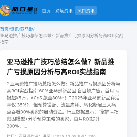
首页
跨境资讯
风口资讯
首页
/
资讯
/
亚马逊
/
亚马逊推广技巧总结怎么做？新品推广亏损原因分析与高ROI实战
指南
亚马逊推广技巧总结怎么做？新品推
广亏损原因分析与高ROI实战指南
? ​​亚马逊推广技巧总结怎么做？新品推广亏损原因分析与
高ROI实战指南​​“60%亚马逊新品因 ​​盲目烧广告​​，首月 ​​亏
损超¥5万​​，ACoS ​​飙至80%+​​！” 2025年亚马逊新品存活
率仅 ​​35%​​?，但​​预算错配​​、​​流量虚耗​​、​​转化断层​​三大痛
点吞噬90%卖家的启动资金。行业数据显示：​​“掌握亏损
归因模型+分阶预算策略的卖家，首月ROI提升
300%，...
栏目：亚马逊
作者：进风口
2025-12-05
浏览：730