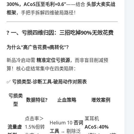
300%，ACoS压至毛利×0.6”​
​——结合 ​
​头部大卖实战
框架​
​，手把手拆解四维破局路径！
? ​
​一、亏损四维归因：三招吃掉90%无效花费​
​为什么“高广告花费≠高转化”？​
新品冷启动需 ​
​精准定位亏损源​
​，而非盲目削减预
算！核心症结常集中在四类陷阱：
✅ ​
​亏损类型-诊断工具-破局动作对照表​
​亏损类
数据特征?
​止血策略​
​增效案例​
型​
点击率＞
某耳机 ​
Helium 10 ​
​否词
​流量虚
1.5%但转
ACoS↓40%​
工具​
​ → 剔除泛