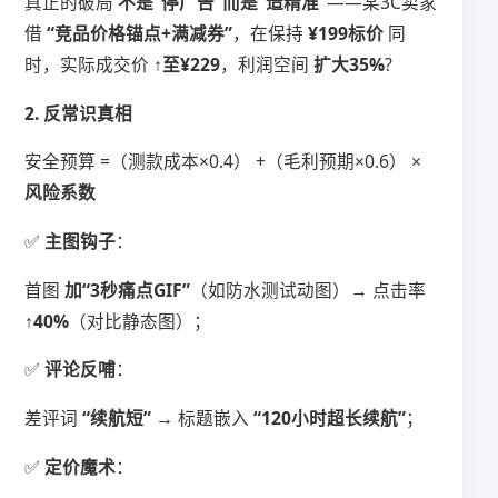
真正的破局 ​
​不是“停广告”而是“造精准”​
​——某3C卖家
借 ​
​“竞品价格锚点+满减券”​
​，在保持 ​
​¥199标价​
​ 同
时，实际成交价 ​
​↑至¥229​
​，利润空间 ​
​扩大35%​
​?
​2. 反常识真相​
安全预算 =（测款成本×0.4） +（毛利预期×0.6） × ​
风险系数​
✅ ​
​主图钩子​
​：
首图 ​
​加“3秒痛点GIF”​
​（如防水测试动图）→ 点击率 ​
↑40%​
​（对比静态图）；
✅ ​
​评论反哺​
​：
差评词 ​
​“续航短”​
​ → 标题嵌入 ​
​“120小时超长续航”​
​；
✅ ​
​定价魔术​
​：