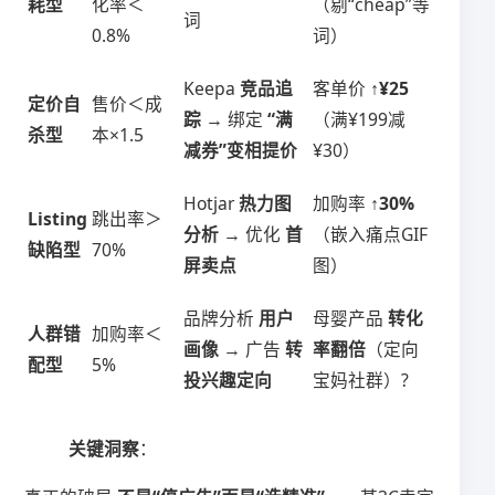
耗型​
化率＜
（剔“cheap”等
词
0.8%
词）
Keepa ​
​竞品追
客单价 ​
​↑¥25​
​定价自
售价＜成
踪​
​ → 绑定 ​
​“满
（满¥199减
杀型​
本×1.5
减券”变相提价​
¥30）
Hotjar ​
​热力图
加购率 ​
​↑30%​
​Listing
跳出率＞
分析​
​ → 优化 ​
​首
（嵌入痛点GIF
缺陷型​
70%
屏卖点​
图）
品牌分析 ​
​用户
母婴产品 ​
​转化
​人群错
加购率＜
画像​
​ → 广告 ​
​转
率翻倍​
​（定向
配型​
5%
投兴趣定向​
宝妈社群）?
​关键洞察​
​：