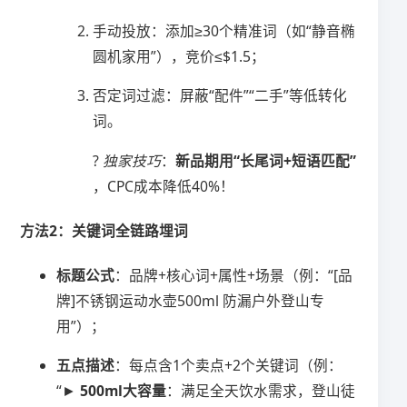
手动投放：添加≥30个精准词（如“静音椭
圆机家用”），竞价≤$1.5；
否定词过滤：屏蔽“配件”“二手”等低转化
词。
?
独家技巧
：​
​新品期用“长尾词+短语匹配”​
，CPC成本降低40%！
​方法2：关键词全链路埋词​
​标题公式​
​：品牌+核心词+属性+场景（例：“[品
牌]不锈钢运动水壶500ml 防漏户外登山专
用”）；
​五点描述​
​：每点含1个卖点+2个关键词（例：
“► ​
​500ml大容量​
​：满足全天饮水需求，登山徒