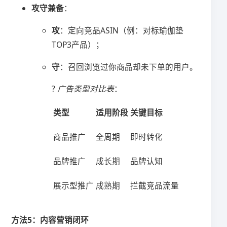
​攻守兼备​
​：
​攻​
​：定向竞品ASIN（例：对标瑜伽垫
TOP3产品）；
​守​
​：召回浏览过你商品却未下单的用户。
?
广告类型对比表
：
类型
适用阶段
关键目标
商品推广
全周期
即时转化
品牌推广
成长期
品牌认知
展示型推广
成熟期
拦截竞品流量
​方法5：内容营销闭环​