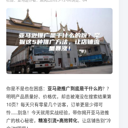
栏目：亚马逊
作者：进风口
2025-12-06
浏览：64
你是不是也在困惑：​
​亚马逊推广到底是干什么的​
​？?
明明产品质量好、价格优，却总被淹没在搜索结果第
10页？每天只有零星几个访客，订单更是少得可
怜……别急！今天就用实战经验，带你揭开亚马逊推
广的核心秘密，​
​精准引流+高效转化​
​，让店铺告别“冷