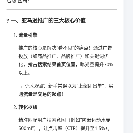
启动”困局！
? 一、亚马逊推广的三大核心价值
​流量引擎​
推广的核心是解决“看不见”的痛点！通过广告
投放（如商品推广、品牌推广）和关键词优
化，​
​抢占搜索结果首页位置​
​，曝光量提升70%
以上。
→
个人观点
：新手常误以为“上架即出单”，实
则​
​流量是交易的起点​
​！
​转化枢纽​
精准匹配用户搜索意图（例如“防漏运动水壶
500ml”），让点击率（CTR）提升至1.5%+，