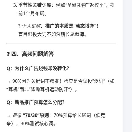
​季节性关键词库​
​：例如“圣诞礼物”“返校季”，提
前1个月布局。
?
个人见解
：​
​推广的本质是“动态博弈”​
​！
盲目跟投大词不如深耕长尾蓝海。
❓ 四、高频问题解答
​Q：为什么广告烧钱却没转化？​
→ 90%因为关键词不精准！检查是否误投“泛词”（如
“耳机”而非“降噪耳机运动防汗”）。
​Q：新品推广预算怎么分配？​
→ 遵循 ​
​“70/30”原则​
​：70%预算给长尾词（低竞
争），30%测试核心词。