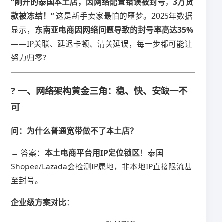
​“刚开的泰国本土店，因网络配置错误被封号，3万货
款被冻结！”​
​ 这是新手卖家最怕的噩梦。2025年数据
显示，​
​东南亚电商因网络问题导致的封号率高达35%​
——IP关联、延迟卡顿、清关延误，每一步都可能让
努力归零?
? 一、网络架构黄金三角：稳、快、安缺一不
可
​问：为什么普通宽带做不了本土店？​
→ 答案：​
​本土电商平台用IP定位锁区​
​！泰国
Shopee/Lazada会检测IP属地，非本地IP直接限流甚
至封号。
​企业级方案对比​
​：