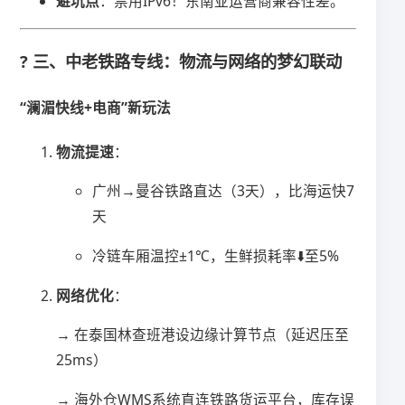
​避坑点​
​：禁用IPv6！东南亚运营商兼容性差。
? 三、中老铁路专线：物流与网络的梦幻联动
​“澜湄快线+电商”新玩法​
​物流提速​
​：
广州→曼谷铁路直达（3天），比海运快7
天
冷链车厢温控±1℃，生鲜损耗率⬇️至5%
​网络优化​
​：
→ 在泰国林查班港设边缘计算节点（延迟压至
25ms）
→ 海外仓WMS系统直连铁路货运平台，库存误