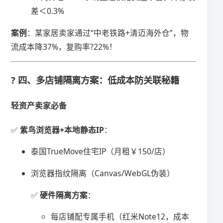
差＜0.3%
​案例​
​：某家居卖家通过“中老铁路+清迈海外仓”，物
流成本降37%，复购率?22%！
?️ 四、多店铺隔离方案：低成本防关联秘籍
​轻资产卖家必备​
✅ ​
​紫鸟浏览器+本地静态IP​
​：
泰国TrueMove住宅IP（月租￥150/店）
浏览器指纹隔离（Canvas/WebGL伪装）
✅ ​
​硬件隔离方案​
​：
每店铺配专属手机（红米Note12，成本