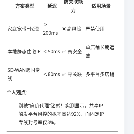
防关联能
​方案类型​
延迟
适用场景
力
＞
家庭宽带+代理
❌ 高风险
严禁使用
200ms
单店铺长期运
本地静态住宅IP
＜50ms
✅ 高安全
营
SD-WAN跨国专
＜80ms
✅ 零关联
多平台多店铺
线
​个人观点​
​：
别被“廉价代理”迷惑！实测显示，共享IP
触发平台风控的概率高达92%，而固定IP
专线封号率仅3%。