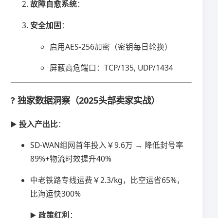
​故障自愈系统​
​：
​安全加固​
​：
启用AES-256加密（密钥每日轮换）
屏蔽高危端口：TCP/135, UDP/1434
? 独家数据洞察（2025头部卖家实战）
▶️ ​
​投入产出比​
​：
SD-WAN组网首年投入￥9.6万 → 降低封号率
89%+物流时效提升40%
中老铁路专线运费￥2.3/kg，比空运省65%，
比海运快300%
▶️ ​
​政策红利​
​：