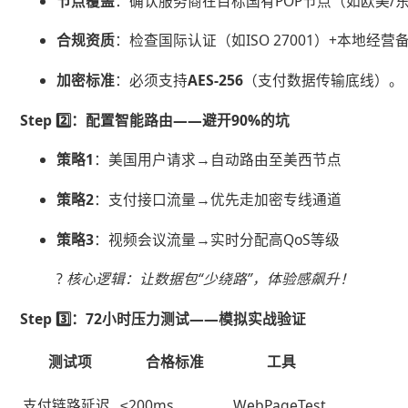
​节点覆盖​
​：确认服务商在目标国有POP节点（如欧美/
​合规资质​
​：检查国际认证（如ISO 27001）+本地经营
​加密标准​
​：必须支持​
​AES-256​
​（支付数据传输底线）。
​Step 2️⃣：配置智能路由——避开90%的坑​
​策略1​
​：美国用户请求→自动路由至美西节点
​策略2​
​：支付接口流量→优先走加密专线通道
​策略3​
​：视频会议流量→实时分配高QoS等级
?
核心逻辑：让数据包“少绕路”，体验感飙升！
​Step 3️⃣：72小时压力测试——模拟实战验证​
测试项
合格标准
工具
支付链路延迟
≤200ms
WebPageTest