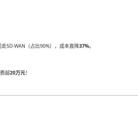
SD-WAN（占比90%），成本直降​
​37%​
​。
费超​
​20万元​
​！