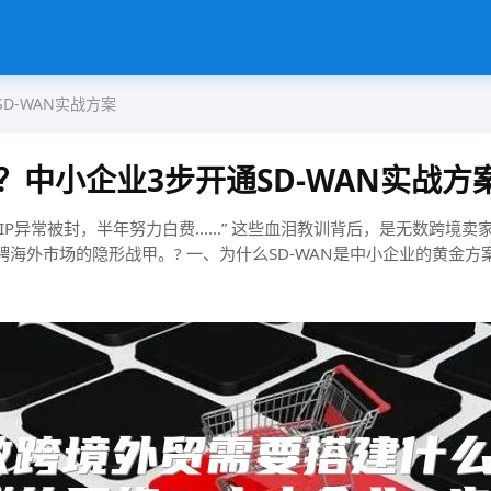
D-WAN实战方案
中小企业3步开通SD-WAN实战方
土店因IP异常被封，半年努力白费……” 这些血泪教训背后，是无数跨境卖
战甲。? ​​一、为什么SD-WAN是中小企业的黄金方案？​​​​▍专线 