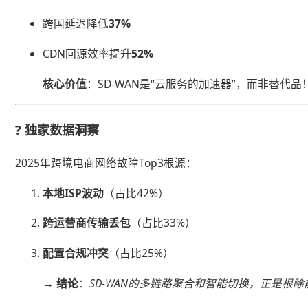
跨国延迟降低​
​37%​
CDN回源效率提升​
​52%​
​核心价值​
​：SD-WAN是“云服务的加速器”，而非替代品
? ​
​独家数据洞察​
2025年跨境电商网络故障Top3根源：
​本地ISP波动​
​（占比42%）
​跨运营商传输丢包​
​（占比33%）
​配置合规冲突​
​（占比25%）
​→ 结论​
​：
SD-WAN的多链路聚合和智能切换，正是根除