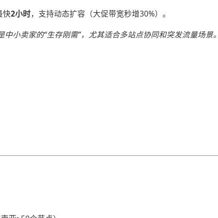
快​
​2小时​
​，支持动态扩容（大促带宽秒增30%）。
才是中小卖家的“生存刚需”，尤其适合多站点协同和突发流量场景