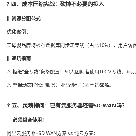
? ​
​四、成本压缩实战：砍掉不必要的投入​
​▍资源分配公式​
​优化案例​
​：
某母婴品牌将核心数据库同步走专线（占比10%），用户访问走
​▍避坑指南​
⚠️ 拒绝“全专线”豪华配置：50人团队若使用100M专线，年浪
⚠️ 警惕动态IP代理服务：亚马逊封号率高达​
​68%​
​。
❓ ​
​五、灵魂拷问：已有云服务器还需SD-WAN吗？​
​→ 必须组合使用！​
阿里云服务器+SD-WAN方案 vs 纯云方案：