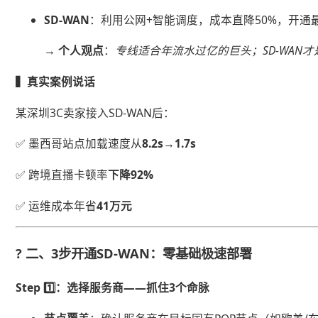
​SD-WAN​
​：利用公网+智能调度，成本直降50%，开通最
​→ 个人观点​
​：
专线适合年流水过亿的巨头；SD-WAN
​▍真实案例说话​
某深圳3C卖家接入SD-WAN后：
✅ 墨西哥站点加载速度从​
​8.2s→1.7s​
✅ 跨境直播卡顿率​
​下降92%​
✅ 运维成本年省​
​41万元​
? ​
​二、3步开通SD-WAN：零基础极速部署​
​Step 1️⃣：选择服务商——抓住3个命脉​