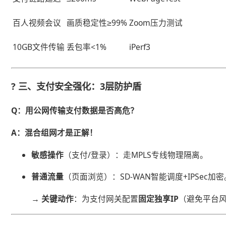
百人视频会议
画质稳定性≥99%
Zoom压力测试
10GB文件传输
丢包率<1%
iPerf3
? ​
​三、支付安全强化：3层防护盾​
​Q：用公网传输支付数据是否高危？​
​A：混合组网才是正解！​
​敏感操作​
​（支付/登录）：走MPLS专线物理隔离。
​普通流量​
​（页面浏览）：SD-WAN智能调度+IPSec加
​→ 关键动作​
​：为支付网关配置​
​固定独享IP​
​（避免平台