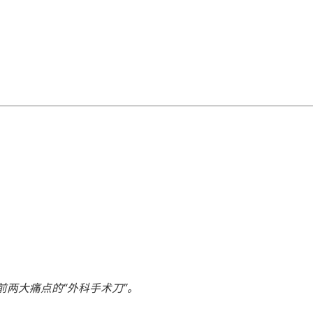
！
前两大痛点的“外科手术刀”。