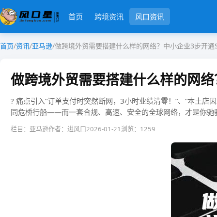
首页
跨境资讯
风口资讯
首页
/
资讯
/
亚马逊
/
做跨境外贸需要搭建什么样的网络？中小企业3步开通S
做跨境外贸需要搭建什么样的网络？
? ​​痛点引入​​“订单支付时突然断网，3小时业绩清零！”、“本
同危桥行船——而一套合规、高速、安全的全球网络，才是你驰骋海外市场的隐形
栏目：亚马逊
作者：进风口
2026-01-21
浏览：1259